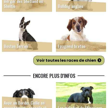
Berger des Shetland ou
Sheltie
Bulldog anglais
Boston Terrier
Epagneul breton
Voir toutes les races de chien
ENCORE PLUS D'INFOS
Avoir un Border Collie en
appartement : conseils et
Les maladies de l’American