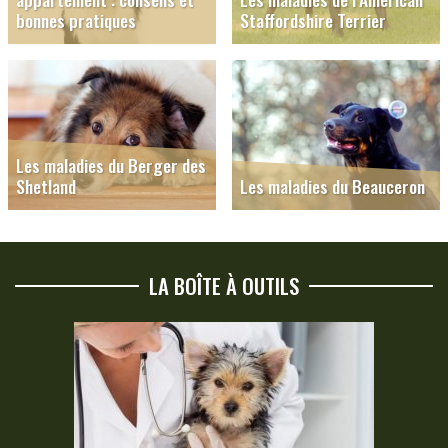
bonnes pratiques
Staffordshire Terrier
Les maladies du Berger des
Shetland
Les maladies du Beauceron
LA BOÎTE À OUTILS