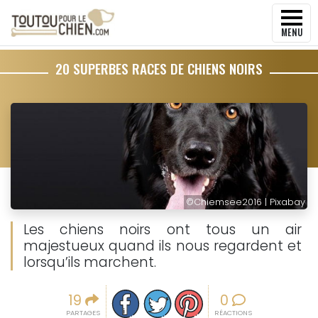
MENU
20 SUPERBES RACES DE CHIENS NOIRS
©
Chiemsee2016 | Pixabay
Les chiens noirs ont tous un air
majestueux quand ils nous regardent et
lorsqu’ils marchent.
Partager sur facebook
Partager sur Twitter
Epingler sur Pinterest
19
0
PARTAGES
RÉACTIONS