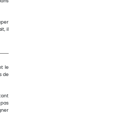
dans
uper
t, il
nt le
s de
tant
 pas
gner