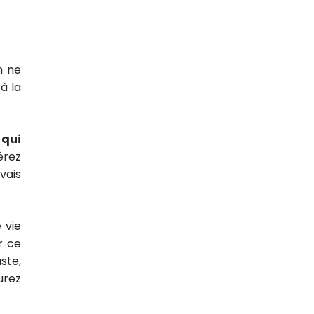
n ne
à la
 qui
érez
vais
 vie
r ce
ste,
urez