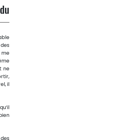
 du
table
e des
s me
même
t ne
tir,
l, il
u’il
bien
 des