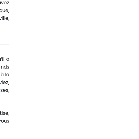
avez
que,
ille,
il a
ends
 à la
iez,
ses,
ise,
vous