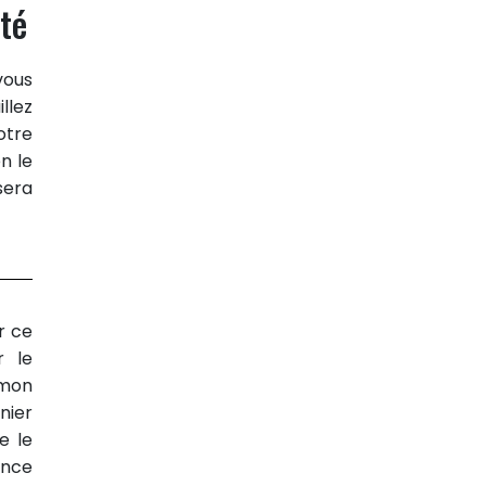
ité
vous
llez
otre
n le
sera
r ce
r le
 mon
nier
e le
ance