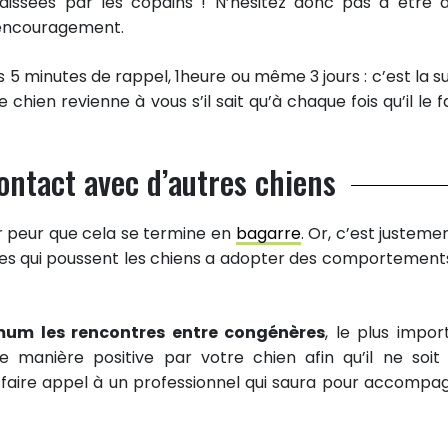
laissées par les copains ! N’hésitez donc pas à être 
l’encouragement.
 5 minutes de rappel, 1heure ou même 3 jours : c’est la s
ien revienne à vous s’il sait qu’à chaque fois qu’il le fai
contact avec d’autres chiens
r peur que cela se termine en
bagarre
. Or, c’est justeme
s qui poussent les chiens a adopter des comportement
mum les rencontres entre congénères
, le plus impor
e manière positive par votre chien afin qu’il ne soit
 à faire appel à un professionnel qui saura pour accompa