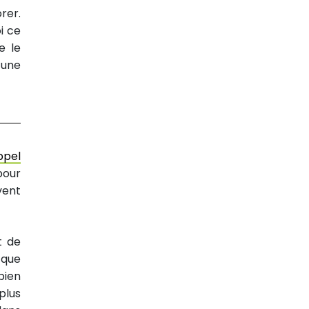
rer.
i ce
e le
 une
ppel
pour
vent
t de
 que
bien
plus