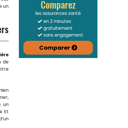
Comparez
e un
les assurances santé
en 2 minutes
ers
gratuitement
sans engagement
Comparer
ère
n de
otre
hien
ner,
à un
. Et
d’un