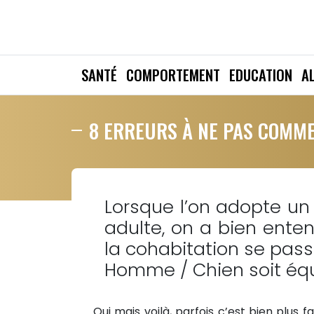
SANTÉ
COMPORTEMENT
EDUCATION
A
8 ERREURS À NE PAS COMM
Lorsque l’on adopte un 
adulte, on a bien enten
la cohabitation se pass
Homme / Chien soit équ
Oui mais voilà, parfois c’est bien plus f