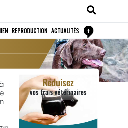
+
IEN
REPRODUCTION
ACTUALITÉS
Réduisez
jà
vos frais vétérinaires
ue
on
vous