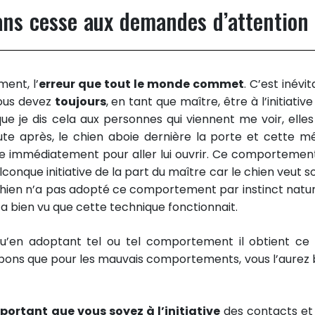
ans cesse aux demandes d’attention
ent, l’
erreur que tout le monde commet
. C’est inévi
 vous devez
toujours
, en tant que maître, être à l’initiativ
que je dis cela aux personnes qui viennent me voir, elle
nute après, le chien aboie dernière la porte et cette 
lève immédiatement pour aller lui ouvrir. Ce comportemen
conque initiative de la part du maître car le chien veut sor
le chien n’a pas adopté ce comportement par instinct nature
 a bien vu que cette technique fonctionnait.
’en adoptant tel ou tel comportement il obtient ce q
s bons que pour les mauvais comportements, vous l’aurez 
portant que vous soyez à l’initiative
des contacts et