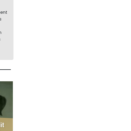
ment
s
m
s
it