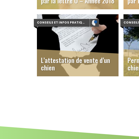
par la lettre O – Année 2018
par 
CONSEILS ET INFOS PRATIQUES
L’attestation de vente d’un
Perm
chien
chie