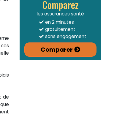
Comparez
les assurances santé
en 2 minutes
gratuitement
sans engagement
même
 ses
Comparer
elle
iais
x de
aque
ment