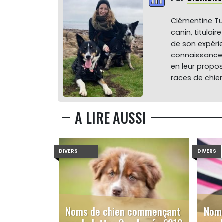
Clémentine Tu
canin, titulai
de son expéri
connaissance 
en leur propos
races de chien
A LIRE AUSSI
DIVERS
DIVERS
Noms de chien commençant
Nom