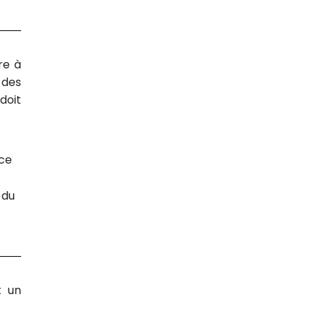
re à
 des
doit
 ce
 du
t un