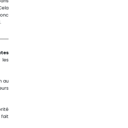
sans
Cela
donc
.
utes
 les
n au
eurs
rité
fait