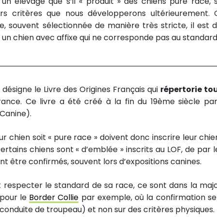
à un élevage que s’il « produit » des chiens pure race, 
urs critères que nous développerons ultérieurement. 
ée, souvent sélectionnée de manière très stricte, il est 
un chien avec affixe qui ne corresponde pas au standard
igne le Livre des Origines Français qui
répertorie to
nce. Ce livre a été créé à la fin du 19ème siècle par
 Canine).
ur chien soit « pure race » doivent donc inscrire leur chie
certains chiens sont « d’emblée » inscrits au LOF, de par l
t être confirmés, souvent lors d’expositions canines.
it respecter le standard de sa race, ce sont dans la majo
 pour le
Border Collie
par exemple, où la confirmation se 
conduite de troupeau) et non sur des critères physiques.