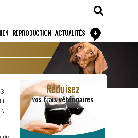
+
IEN
REPRODUCTION
ACTUALITÉS
Réduisez
s
vos frais vétérinaires
n
e,
s de