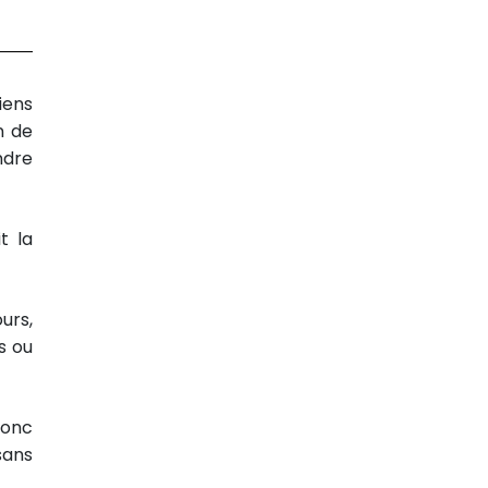
iens
n de
ndre
t la
urs,
s ou
Donc
 sans