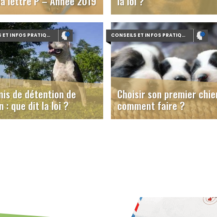
la lettre P – Année 2019
la loi ?
CONSEILS ET INFOS PRATIQUES
CONSEILS ET INFOS PRATIQUES
is de détention de
Choisir son premier chie
n : que dit la loi ?
comment faire ?