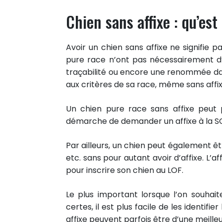
Chien sans affixe : qu’est
Avoir un chien sans affixe ne signifie 
pure race n’ont pas nécessairement d’a
traçabilité ou encore une renommée dan
aux critères de sa race, même sans affix
22
PARTAGES
Un chien pure race sans affixe peut 
Partager sur facebook
démarche de demander un affixe à la S
Partager sur Twitter
Par ailleurs, un chien peut également êt
Epingler sur Pinterest
etc. sans pour autant avoir d’affixe. L’af
pour inscrire son chien au LOF.
Le plus important lorsque l’on souhai
certes, il est plus facile de les identifi
affixe peuvent parfois être d’une meilleu