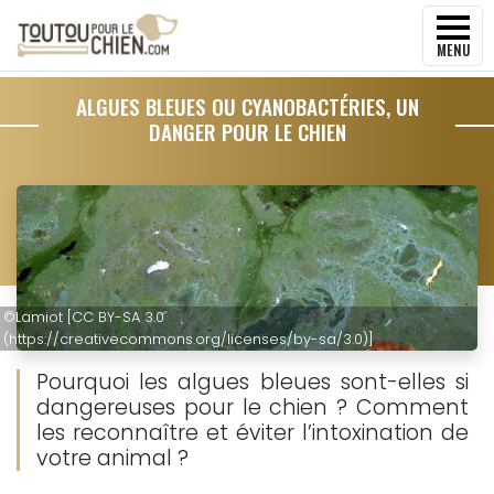
MENU
ALGUES BLEUES OU CYANOBACTÉRIES, UN
DANGER POUR LE CHIEN
©
Lamiot [CC BY-SA 3.0
(https://creativecommons.org/licenses/by-sa/3.0)]
Pourquoi les algues bleues sont-elles si
dangereuses pour le chien ? Comment
les reconnaître et éviter l’intoxination de
votre animal ?