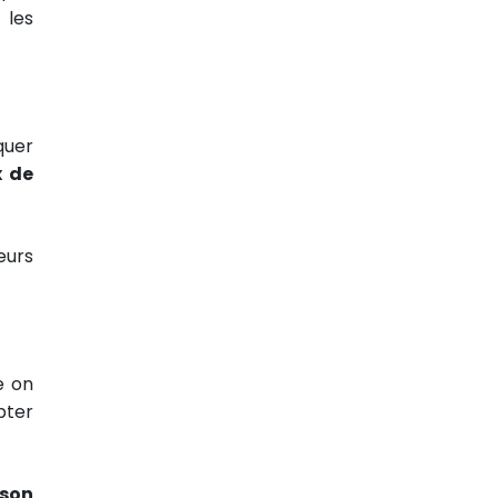
 les
quer
x de
eurs
e on
pter
 son