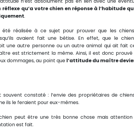
attitude n’est absolument pas en lien avec une éventu
n
réflexe qu’a votre chien en réponse à l’habitude qu’
tiquement
.
s été réalisée à ce sujet pour prouver que les chien
qu’ils avaient fait une bêtise. En effet, que le chien
oit une autre personne ou un autre animal qui ait fait c
aître est strictement la même. Ainsi, il est donc prouvé
ux dommages, au point que
l’attitude du maître devi
 souvent constaté : l’envie des propriétaires de chien
me ils le feraient pour eux-mêmes.
hien peut être une très bonne chose mais attention
ation est fait.