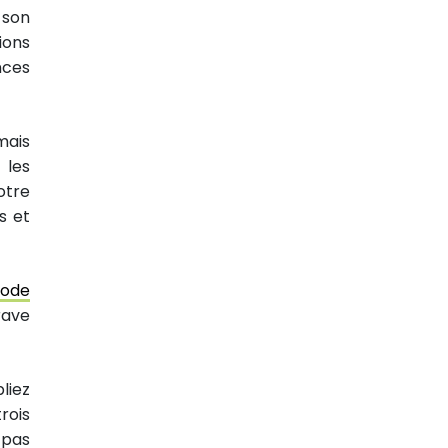
 son
ions
nces
mais
r les
otre
s et
iode
rave
liez
rois
 pas