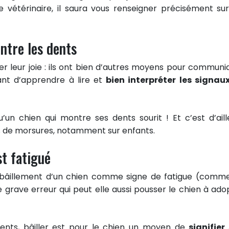
 vétérinaire, il saura vous renseigner précisément sur
ntre les dents
er leur joie : ils ont bien d’autres moyens pour communi
ant d’apprendre à lire et
bien interpréter les signau
’un chien qui montre ses dents sourit ! Et c’est d’aill
s de morsures, notamment sur enfants.
st fatigué
e bâillement d’un chien comme signe de fatigue (comm
e grave erreur qui peut elle aussi pousser le chien à ado
ents, bâiller est pour le chien un moyen de
signifier