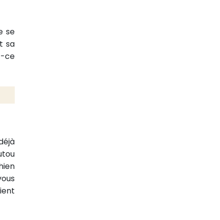
de se
t sa
t-ce
déjà
utou
hien
vous
ient