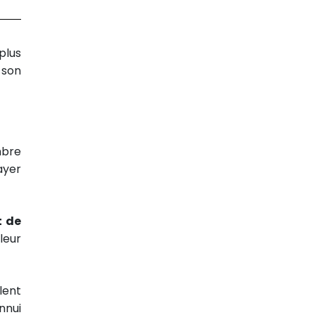
plus
 son
mbre
ayer
t de
leur
lent
nnui