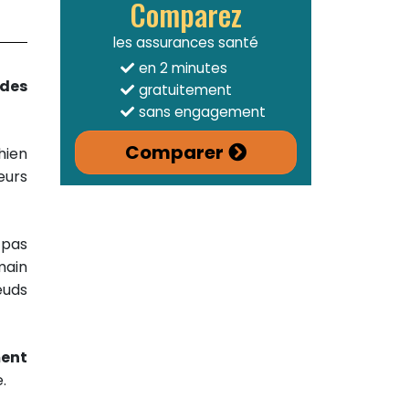
Comparez
les assurances santé
en 2 minutes
 des
gratuitement
sans engagement
Comparer
hien
eurs
 pas
main
œuds
ment
.