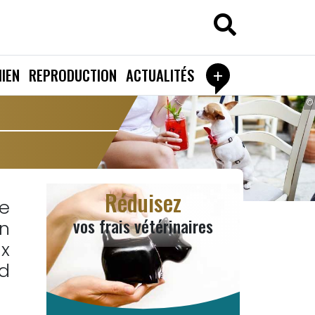
+
IEN
REPRODUCTION
ACTUALITÉS
©
Réduisez
e
vos frais vétérinaires
n
x
d