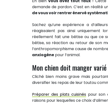
Eh bien
vous avez tout faux
! Cette 
Partager sur Twitter
demande de pardon. C’est en réalité u
Epingler sur Pinterest
de vous voir rentrer énervé systéma
Sachez qu’une expérience a d’ailleur
réagissaient pas ainsi uniquement lors
réellement fait une bêtise ou que ce s
bêtise, sa réaction au retour de son m
l’anthropomorphisme cause de nombre
anxiogène
pour l’animal.
Mon chien doit manger varié
Cliché bien moins grave mais pourtant
diversifier les repas de leur toutou com
Préparer des plats cuisinés
pour son c
raisons pour lesquelles ce choix d’aliment