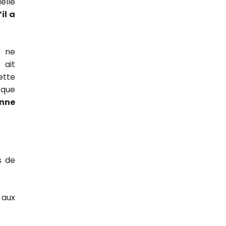
elle
il a
s ne
 ait
ette
 que
enne
s de
 aux