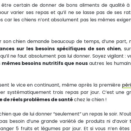
 être certain de donner de bons aliments de qualité à
pour varier ses repas et qu’il ne se lasse pas de ses rat
mps car les chiens n’ont absolument pas les mêmes exige
pour son chien demande beaucoup de temps, d’une part, 
ances sur les besoins spécifiques de son chien
, su
qu’il ne faut absolument pas lui donner. Soyez vigilant : v
s mêmes besoins nutritifs que nous
autres les humain
ussent le vice en continuant, même après la première
pér
nner systématiquement trois repas par jour. C’est une g
e de réels problèmes de santé
chez le chien !
hien que de lui donner “seulement” un repas le soir. N’oub
pas besoin d’une grande variété de produits ni d’avoir t
ger 5 fruits et légumes par jour. Et si vous n’en êtes