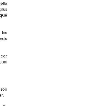
elle
plus
squé
 les
mais
 car
Quel
 son
er.