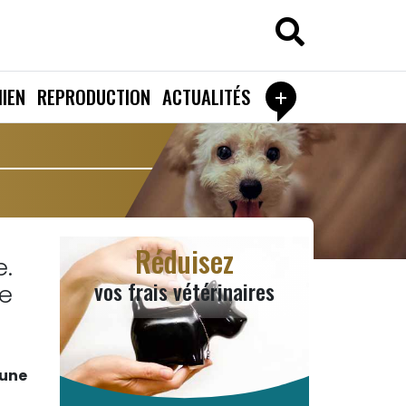
+
IEN
REPRODUCTION
ACTUALITÉS
Réduisez
e.
vos frais vétérinaires
ne
 une