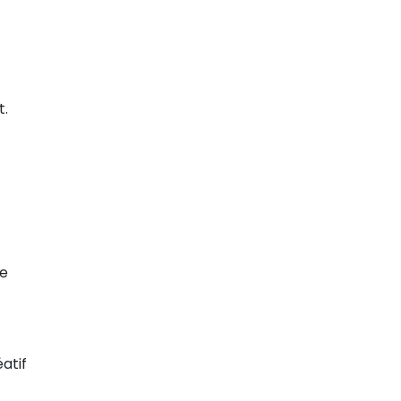
t.
ue
atif