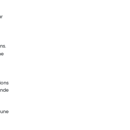
ar
ns.
me
ions
onde
 une