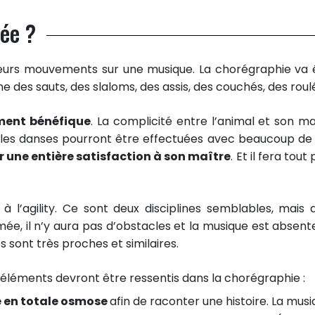
mée ?
sieurs mouvements sur une musique. La chorégraphie va 
s sauts, des slaloms, des assis, des couchés, des roulés
ement bénéfique
. La complicité entre l’animal et son ma
 les danses pourront être effectuées avec beaucoup de j
 une entière satisfaction à son maître
. Et il fera tout
l’agility. Ce sont deux disciplines semblables, mais 
mée, il n’y aura pas d’obstacles et la musique est absent
ses sont très proches et similaires.
rs éléments devront être ressentis dans la chorégraphie :
re en totale osmose
afin de raconter une histoire. La mus