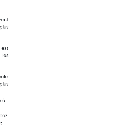
ent
plus
 est
 les
ale.
plus
n à
itez
et