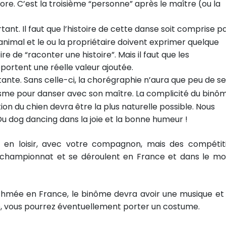
ore. C’est la troisième “personne” après le maître (ou la
tant. Il faut que l’histoire de cette danse soit comprise p
nimal et le ou la propriétaire doivent exprimer quelque
re de “raconter une histoire”. Mais il faut que les
rtent une réelle valeur ajoutée.
ante. Sans celle-ci, la chorégraphie n’aura que peu de se
asme pour danser avec son maître. La complicité du binô
tion du chien devra être la plus naturelle possible. Nous
Du dog dancing dans la joie et la bonne humeur !
er en loisir, avec votre compagnon, mais des compétit
de championnat et se déroulent en France et dans le m
ythmée en France, le binôme devra avoir une musique et
re, vous pourrez éventuellement porter un costume.