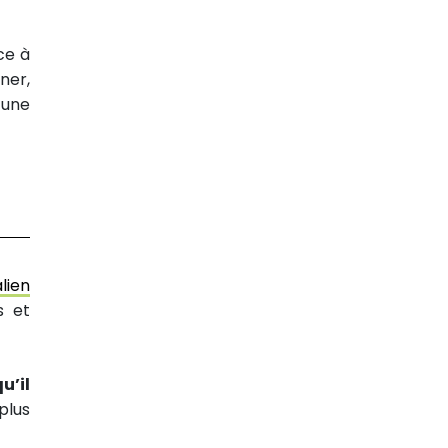
ce à
ner,
 une
lien
s et
u’il
plus