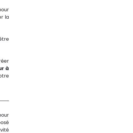
pour
r la
être
réer
ur à
otre
pour
posé
vité