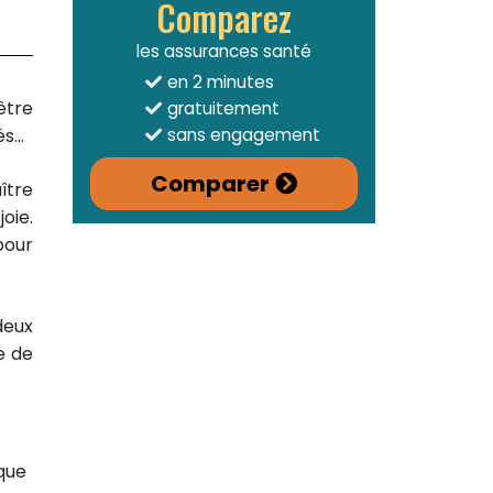
Comparez
les assurances santé
en 2 minutes
être
gratuitement
...
sans engagement
Comparer
ître
oie.
 pour
deux
e de
ique