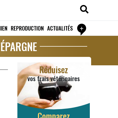
+
IEN
REPRODUCTION
ACTUALITÉS
’ÉPARGNE
Réduisez
vos frais vétérinaires
Comparez