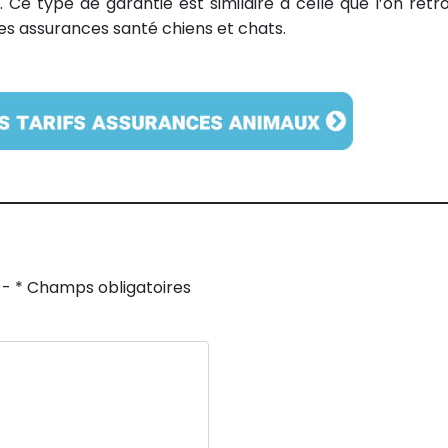
. Ce type de garantie est similaire à celle que l’on retr
des assurances santé chiens et chats.
 - * Champs obligatoires