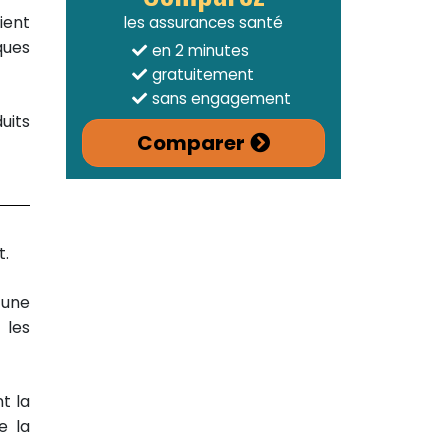
ient
les assurances santé
ques
en 2 minutes
gratuitement
sans engagement
uits
Comparer
t.
’une
 les
t la
e la