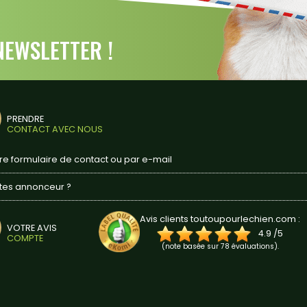
EWSLETTER !
PRENDRE
CONTACT AVEC NOUS
tre formulaire de contact ou par e-mail
tes annonceur ?
Avis clients toutoupourlechien.com :
VOTRE AVIS
4.9
/
5
COMPTE
(note basée sur
78
évaluations).