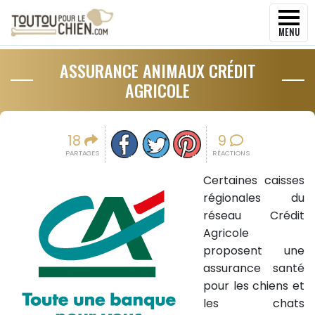
MENU
ASSURANCE ANIMAUX CRÉDIT
AGRICOLE
Partager sur facebook
Partager sur Twitter
Epingler sur Pinterest
18
9
PARTAGES
RÉACTIONS
Certaines caisses
régionales du
réseau Crédit
Agricole
proposent une
assurance santé
pour les chiens et
les chats