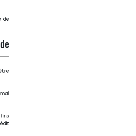
e de
 de
être
imal
fins
édit