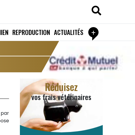
+
IEN
REPRODUCTION
ACTUALITÉS
Réduisez
vos frais vétérinaires
 par
pose