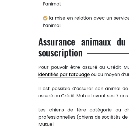
l’animal,
la mise en relation avec un servic
l’animal.
Assurance animaux du 
souscription
Pour pouvoir être assuré au Crédit Mu
identifiés par tatouage
ou au moyen d’un
2
PARTAGES
Partager sur facebook
Il est possible d’assurer son animal d
assuré au Crédit Mutuel avant ses 7 ans
Partager sur Twitter
Epingler sur Pinterest
Les chiens de 1ère catégorie ou chi
professionnelles (chiens de sociétés d
11
Mutuel.
RÉACTIONS