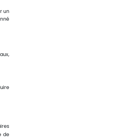
r un
onné
aux,
uire
ires
e de