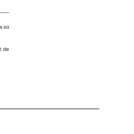
e sa
t de