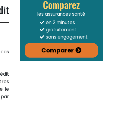
Comparez
dit
les assurances santé
en 2 minutes
gratuitement
sans engagement
Comparer
 cas
édit
tres
e le
 par