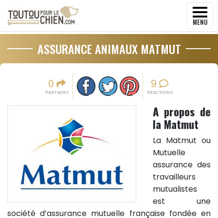
MENU
ASSURANCE ANIMAUX MATMUT
Partager sur facebook
Partager sur Twitter
Epingler sur Pinterest
0
9
PARTAGES
RÉACTIONS
A propos de
la Matmut
La Matmut ou
Mutuelle
assurance des
travailleurs
mutualistes
est une
société d’assurance mutuelle française fondée en