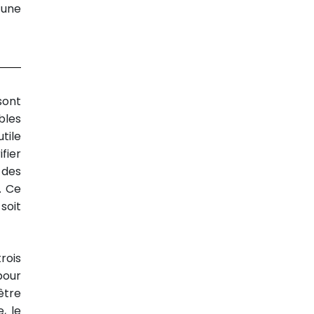
 une
sont
bles
tile
fier
 des
. Ce
soit
rois
pour
être
, le