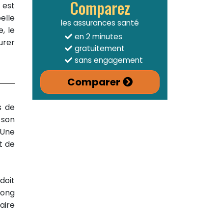
Comparez
 est
elle
les assurances santé
, le
en 2 minutes
urer
gratuitement
sans engagement
Comparer
s de
 son
 Une
t de
 doit
 long
faire