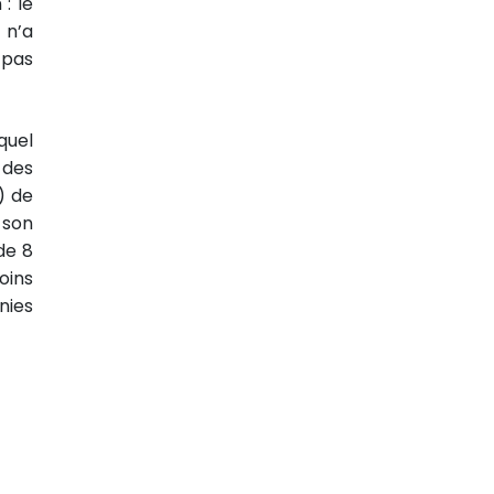
: le
 n’a
 pas
quel
 des
) de
 son
de 8
oins
nies