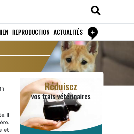
+
IEN
REPRODUCTION
ACTUALITÉS
Réduisez
on
vos frais vétérinaires
. Il
ère.
s et