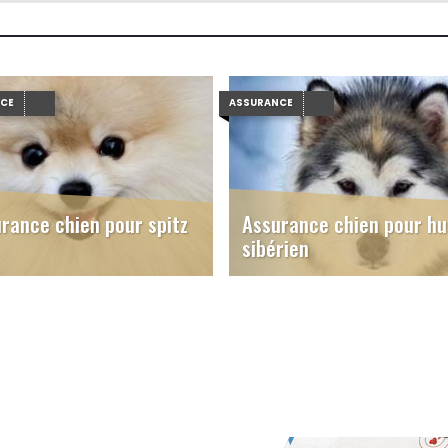
NCE
ASSURANCE
rance chien pour spitz
Assurance chien pour hu
sibérien