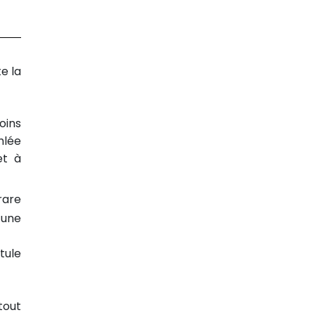
e la
oins
hlée
et à
rare
 une
tule
tout