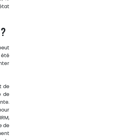
état
 ?
 peut
 été
nter
t de
e de
nte.
pour
IRM,
e de
ment