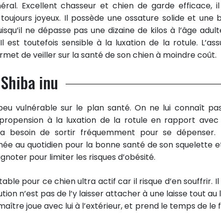
al. Excellent chasseur et chien de garde efficace, il
 toujours joyeux. Il possède une ossature solide et une b
uisqu’il ne dépasse pas une dizaine de kilos à l’âge adulte
 est toutefois sensible à la luxation de la rotule. L’ass
met de veiller sur la santé de son chien à moindre coût.
 Shiba inu
 peu vulnérable sur le plan santé. On ne lui connaît pa
 propension à la luxation de la rotule en rapport avec
u a besoin de sortir fréquemment pour se dépenser.
onnée au quotidien pour la bonne santé de son squelette e
rignoter pour limiter les risques d’obésité.
e pour ce chien ultra actif car il risque d’en souffrir. Il
tion n’est pas de l’y laisser attacher à une laisse tout au
 maître joue avec lui à l’extérieur, et prend le temps de le 