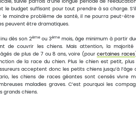
cale, suivie parfois d’une longue période de rééducation 
 le budget suffisant pour tout prendre à sa charge. S’il
per le moindre problème de santé, il ne pourra peut-être
ces peuvent être dramatiques.
ème
ème
inu dès son 2
ou 3
mois, âge minimum à partir du
 de couvrir les chiens. Mais attention, la majorité
 âgés de plus de 7 ou 8 ans, voire (pour
certaines races
nction de la race du chien. Plus le chien est petit, plus
ssureurs acceptent donc les petits chiens jusqu’à l’âge 
io, les chiens de races géantes sont censés vivre m
ombreuses maladies graves. C’est pourquoi les compag
s grands chiens.