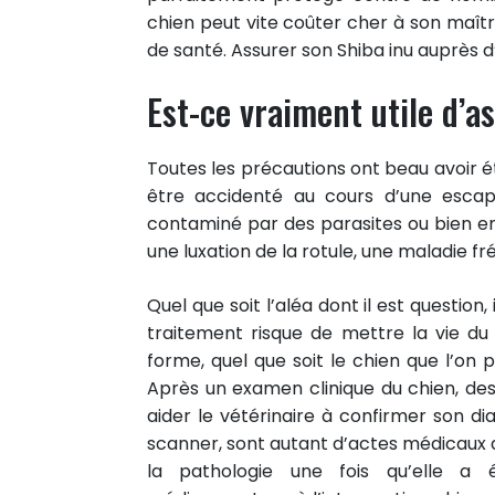
chien peut vite coûter cher à son maîtr
de santé. Assurer son Shiba inu auprès 
Est-ce vraiment utile d’a
Toutes les précautions ont beau avoir été 
être accidenté au cours d’une esca
0
contaminé par des parasites ou bien 
PARTAGES
une luxation de la rotule, une maladie 
Partager sur facebook
Partager sur Twitter
Quel que soit l’aléa dont il est question
traitement risque de mettre la vie du 
Epingler sur Pinterest
forme, quel que soit le chien que l’on
Après un examen clinique du chien, d
aider le vétérinaire à confirmer son dia
scanner, sont autant d’actes médicaux q
la pathologie une fois qu’elle a 