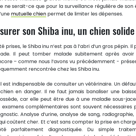
e ne serait-ce que pour la surveillance régulière de son 
d’une
mutuelle chien
permet de limiter les dépenses.
ssurer son Shiba inu, un chien solide
prises, le Shiba inu n’est pas à l’abri d’un gros pépin. Il
pade. Il peut tomber malade subitement après avoir
encore – comme nous l’avons vu précédemment - prése
fréquemment rencontrée chez les Shiba inu.
, il est indispensable de consulter un vétérinaire. Un défau
chien en danger. Il ne faut jamais banaliser une baiss
 possède, car elle peut être due à une maladie sous-jace
es examens complémentaires sont souvent nécessaires 
gnostic. Analyse d’urine, analyse de sang, radiographie, 
ui coûtent cher. Et c’est sans compter la prise en charg
été parfaitement diagnostiquée. Du simple traite