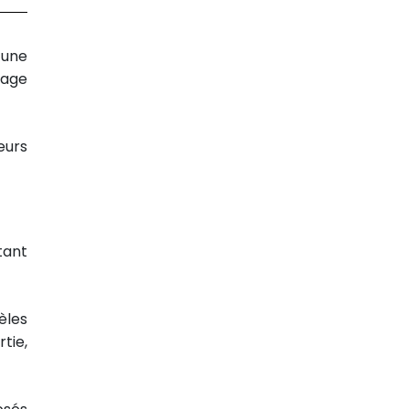
 une
sage
eurs
tant
èles
tie,