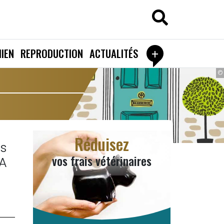
+
IEN
REPRODUCTION
ACTUALITÉS
©
Réduisez
s
vos frais vétérinaires
 A