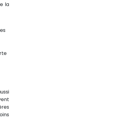
e la
des
rte
ussi
vent
ères
oins