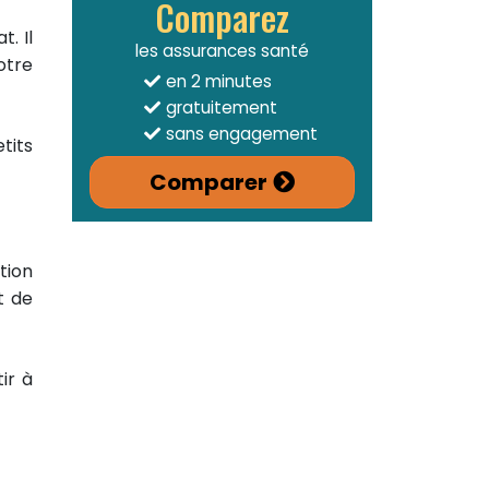
Comparez
. Il
les assurances santé
otre
en 2 minutes
gratuitement
sans engagement
tits
Comparer
ution
t de
ir à