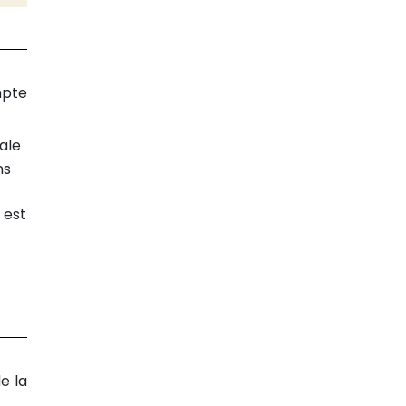
mpte
male
ns
 est
e la