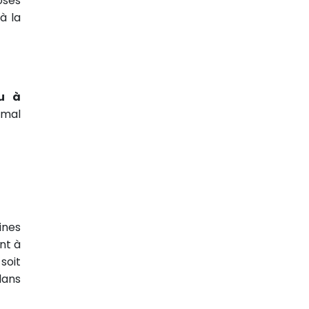
osés
à la
u à
imal
ines
nt à
soit
dans