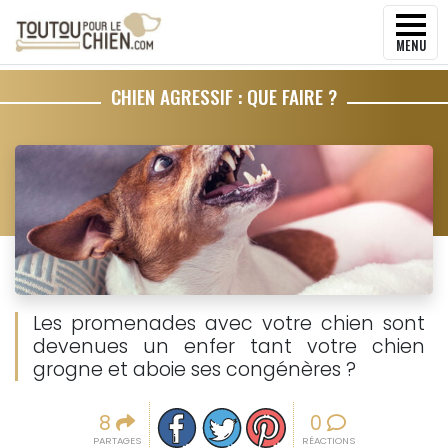
MENU
CHIEN AGRESSIF : QUE FAIRE ?
Les promenades avec votre chien sont
devenues un enfer tant votre chien
grogne et aboie ses congénères ?
Partager sur facebook
Partager sur Twitter
Epingler sur Pinterest
8
0
PARTAGES
RÉACTIONS