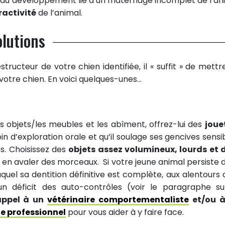
e du développement lié à un maternage incomplet de l’an
activité
de l’animal.
olutions
ucteur de votre chien identifiée, il « suffit » de mettr
votre chien. En voici quelques-unes…
es objets/les meubles et les abîment, offrez-lui des
joue
oin d’exploration orale et qu’il soulage ses gencives sensib
es. Choisissez des
objets assez volumineux, lourds et 
s en avaler des morceaux. Si votre jeune animal persiste 
el sa dentition définitive est complète, aux alentours 
’un déficit des auto-contrôles (voir le paragraphe su
appel à un
vétérinaire comportementaliste
et/ou à
e professionnel
pour vous aider à y faire face.