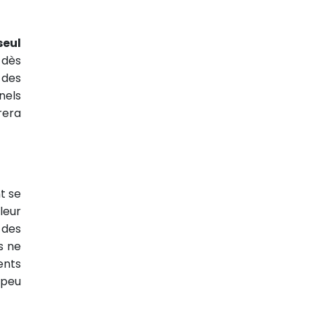
seul
 dès
 des
nels
rera
t se
leur
 des
s ne
ents
 peu