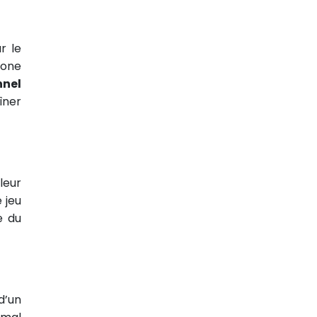
r le
hone
nnel
îner
leur
 jeu
e du
d’un