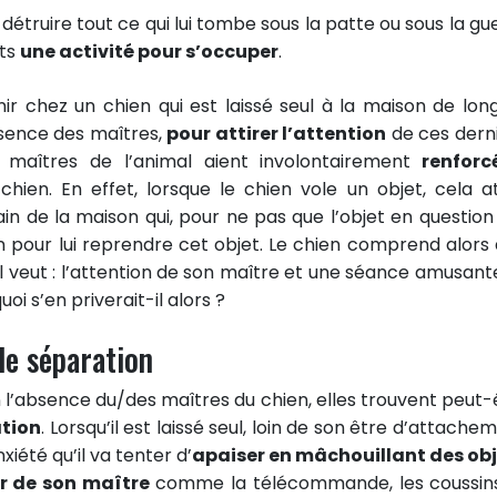
détruire tout ce qui lui tombe sous la patte ou sous la gue
ets
une activité pour s’occuper
.
nir chez un chien qui est laissé seul à la maison de lon
ésence des maîtres,
pour attirer l’attention
de ces derni
es maîtres de l’animal aient involontairement
renforc
hien. En effet, lorsque le chien vole un objet, cela at
n de la maison qui, pour ne pas que l’objet en question 
en pour lui reprendre cet objet. Le chien comprend alors 
qu’il veut : l’attention de son maître et une séance amusan
i s’en priverait-il alors ?
 de séparation
 l’absence du/des maîtres du chien, elles trouvent peut-
ation
. Lorsqu’il est laissé seul, loin de son être d’attache
xiété qu’il va tenter d’
apaiser en mâchouillant des ob
ur de son maître
comme la télécommande, les coussin