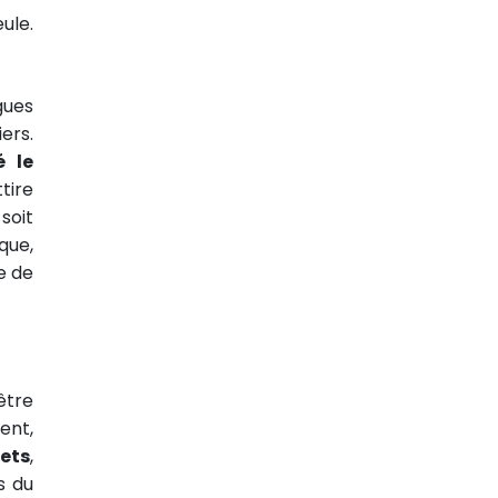
ule.
gues
ers.
é le
tire
soit
que,
te de
être
ment,
jets
,
s du