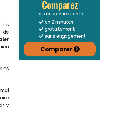
Comparez
les assurances santé
en 2 minutes
 des
gratuitement
» de
sans engagement
aler
hien
Comparer
nles
imal
aire
ir y