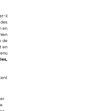
st-il
 des
n en
hien
n de
t en
venu
les,
tent
ser
de