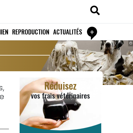
+
IEN
REPRODUCTION
ACTUALITÉS
©
Réduisez
s,
vos frais vétérinaires
e