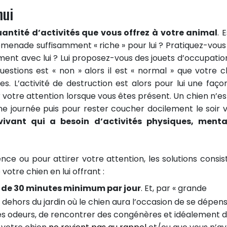
nui
uantité d’activités que vous offrez à votre animal
. E
omenade suffisamment « riche » pour lui ? Pratiquez-vous
mment avec lui ? Lui proposez-vous des jouets d’occupatio
estions est « non » alors il est « normal » que votre c
es. L’activité de destruction est alors pour lui une faço
 votre attention lorsque vous êtes présent. Un chien n’es
une journée puis pour rester coucher docilement le soir 
vivant qui a besoin d’activités physiques, menta
ce ou pour attirer votre attention, les solutions consis
tre chien en lui offrant :
de 30 minutes minimum par jour
. Et, par « grande
dehors du jardin où le chien aura l’occasion de se dépen
des odeurs, de rencontrer des congénères et idéalement 