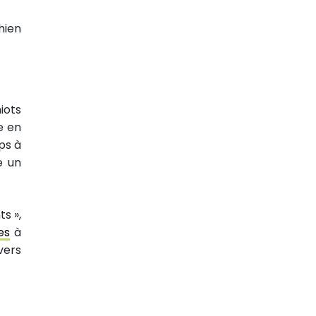
hien
iots
e en
ps à
e un
s »,
es
à
vers