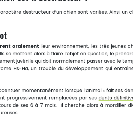
caractère destructeur d’un chien sont variées. Ainsi, un c
iot
orent oralement
leur environnement, les très jeunes ch
s se mettent alors à flaire l’objet en question, le prendr
rtement juvénile qui doit normalement passer avec le tem
drome Hs-Ha, un trouble du développement qui entraîn
entuer momentanément lorsque l’animal « fait ses dent
nt progressivement remplacées par ses
dents définitiv
ours de ses 6 à 7 mois. Il cherche alors à mordiller di
ureuses.