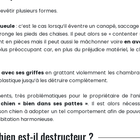
evêtir plusieurs formes.
gueule
: c’est le cas lorsqu’il éventre un canapé, saccage
onge les pieds des chaises. Il peut alors se « contenter 
ant en pièces mais il peut aussi le mâchonner voire
en av
lus préoccupant car, en plus du préjudice matériel, le c
avec ses griffes
en grattant violemment les chambra
 plastique jusqu’à les détruire complètement.
nts, très problématiques pour le propriétaire de l’an
chien « bien dans ses pattes »
. Il est alors nécess
 son chien à adopter un tel comportement afin de pouvo
bitation harmonieuse.
hien est-il destructeur ?