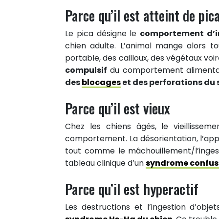
Partager sur Twitter
Parce qu’il est atteint de pic
Epingler sur Pinterest
Le pica désigne le
comportement d’in
chien adulte. L’animal mange alors t
portable, des cailloux, des végétaux voi
compulsif
du comportement alimentair
des
blocages
et des perforations du 
Parce qu’il est vieux
Chez les chiens âgés, le vieillisse
comportement. La désorientation, l’appar
tout comme le mâchouillement/l’ingest
tableau clinique d’un
syndrome confusi
Parce qu’il est hyperactif
Les destructions et l’ingestion d’obj