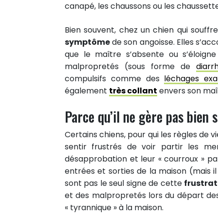
canapé, les chaussons ou les chaussett
Bien souvent, chez un chien qui souff
symptôme
de son angoisse. Elles s’a
que le maître s’absente ou s’éloigne
malpropretés (sous forme de
diarr
compulsifs comme des
léchages exa
également
très collant
envers son maî
Parce qu’il ne gère pas bien 
Certains chiens, pour qui les règles de v
sentir frustrés de voir partir les m
désapprobation et leur « courroux » pa
entrées et sorties de la maison (mais il
11
sont pas le seul signe de cette
frustra
PARTAGES
et des malpropretés lors du départ de
Partager sur facebook
« tyrannique » à la maison.