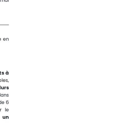
imal
e en
ts à
les,
durs
dans
de 6
r le
 un