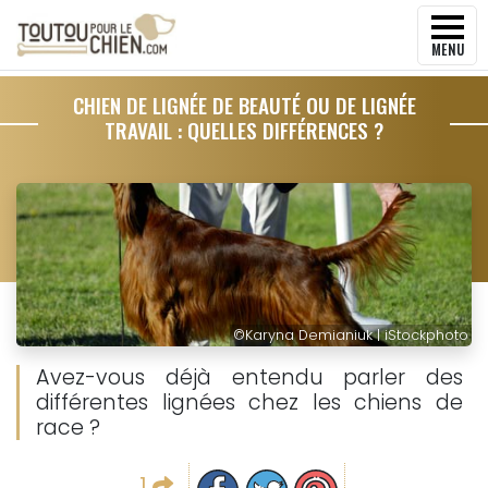
MENU
CHIEN DE LIGNÉE DE BEAUTÉ OU DE LIGNÉE
TRAVAIL : QUELLES DIFFÉRENCES ?
©
Karyna Demianiuk | iStockphoto
Avez-vous déjà entendu parler des
différentes lignées chez les chiens de
race ?
Partager sur facebook
Partager sur Twitter
Epingler sur Pinterest
1