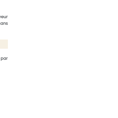
veur
sans
 par