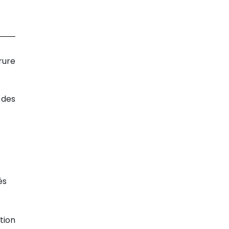
rure
 des
és
tion