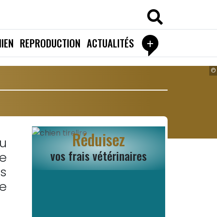
+
IEN
REPRODUCTION
ACTUALITÉS
©
Réduisez
u
vos frais vétérinaires
de
rs
de