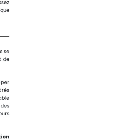
ssez
 que
s se
t de
pper
très
able
 des
eurs
tion