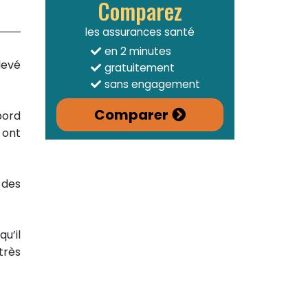
Comparez
les assurances santé
en 2 minutes
levé
gratuitement
sans engagement
Comparer
bord
 ont
 des
u’il
très