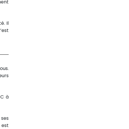
ment
. Il
’est
ous.
eurs
°C à
 ses
 est