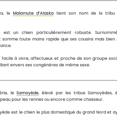
ka, le
Malamute d’Alaska
tient son nom de la tribu
a est un chien particulièrement robuste. Surnomm
st somme toute moins rapide que ses cousins mais bien 
tance.
facile à vivre, affectueux et proche de son groupe social
eillant envers ses congénères de même sexe.
érie, le
Samoyède
, élevé par les tribus Samoyèdes, é
oupeau pour les rennes ou encore comme chasseur.
oyède est le chien le plus domestiqué du grand Nord et a