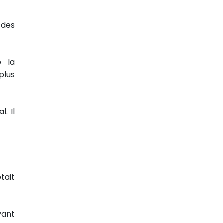
 des
é la
plus
. Il
tait
yant