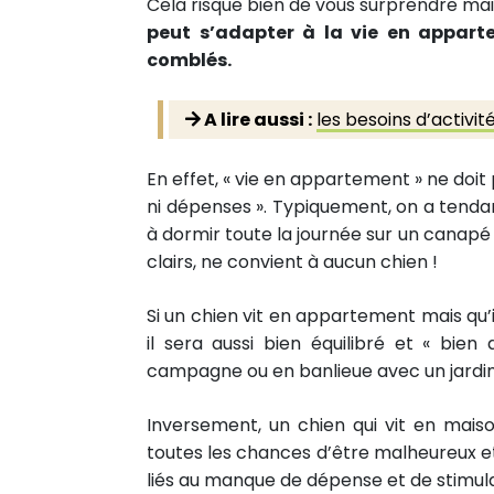
Cela risque bien de vous surprendre ma
peut s’adapter à la vie en appar
comblés.
A lire aussi :
les besoins d’activit
En effet, « vie en appartement » ne doit p
ni dépenses ». Typiquement, on a tenda
à dormir toute la journée sur un canapé 
clairs, ne convient à aucun chien !
Si un chien vit en appartement mais q
il sera aussi bien équilibré et « bie
campagne ou en banlieue avec un jardin
Inversement, un chien qui vit en maiso
toutes les chances d’être malheureux
liés au manque de dépense et de stimula