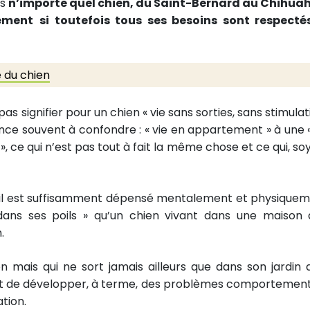
is
n’importe quel chien, du Saint-Bernard au Chihua
tement
si toutefois tous ses besoins sont respecté
é du chien
as signifier pour un chien « vie sans sorties, sans stimula
nce souvent à confondre : « vie en appartement » à une «
», ce qui n’est pas tout à fait la même chose et ce qui, so
u’il est suffisamment dépensé mentalement et physiquem
n dans ses poils » qu’un chien vivant dans une maison 
.
n mais qui ne sort jamais ailleurs que dans son jardin 
 et de développer, à terme, des problèmes comportemen
tion.