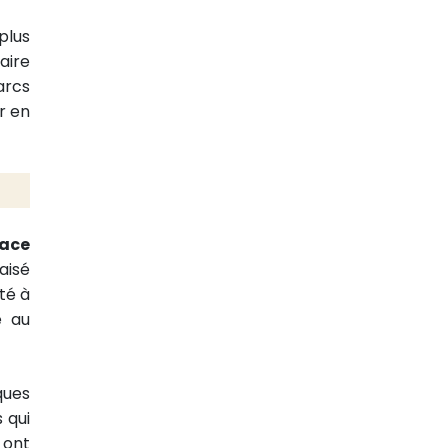
plus
aire
arcs
r en
ace
aisé
té à
e au
ques
 qui
 ont