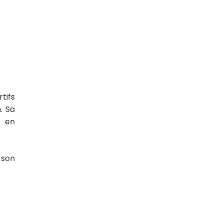
tifs
. Sa
e en
 son