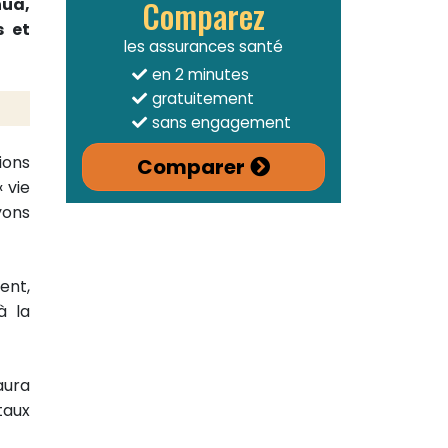
Comparez
hua,
s et
les assurances santé
en 2 minutes
gratuitement
sans engagement
tions
Comparer
 vie
yons
ent,
à la
aura
taux