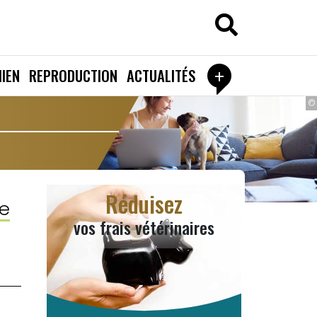
+
IEN
REPRODUCTION
ACTUALITÉS
©
Réduisez
le
vos frais vétérinaires