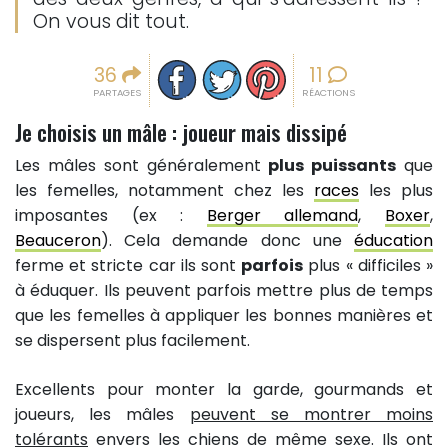
On vous dit tout.
Partager sur facebook
Partager sur Twitter
Epingler sur Pinterest
36
11
PARTAGES
RÉACTIONS
Je choisis un mâle : joueur mais dissipé
Les mâles sont généralement
plus puissants
que
les femelles, notamment chez les
races
les plus
imposantes (ex :
Berger allemand
,
Boxer
,
Beauceron
). Cela demande donc une
éducation
ferme et stricte car ils sont
parfois
plus « difficiles »
à éduquer. Ils peuvent parfois mettre plus de temps
que les femelles à appliquer les bonnes manières et
se dispersent plus facilement.
Excellents pour monter la garde, gourmands et
joueurs, les mâles
peuvent se montrer moins
tolérants
envers les chiens de même sexe. Ils ont