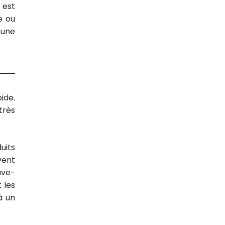
 est
e ou
d’une
ide.
très
duits
vent
ave-
 les
à un