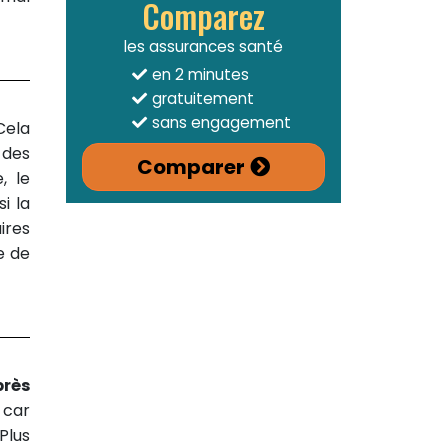
Comparez
les assurances santé
en 2 minutes
gratuitement
sans engagement
Cela
 des
Comparer
, le
i la
ires
e de
près
car
Plus