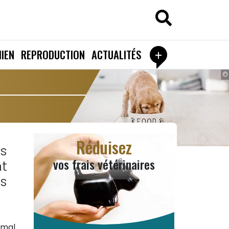
+
IEN
REPRODUCTION
ACTUALITÉS
©
Réduisez
s
vos frais vétérinaires
nt
s
 mal