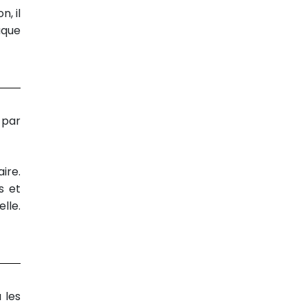
on, il
aque
 par
ire.
s et
lle.
 les