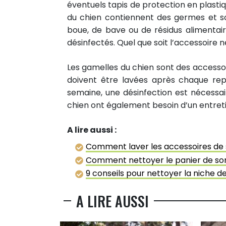
éventuels tapis de protection en plastiqu
du chien contiennent des germes et son
boue, de bave ou de résidus alimentai
désinfectés. Quel que soit l’accessoire n
2
PARTAGES
Les gamelles du chien sont des accessoi
Partager sur facebook
doivent être lavées après chaque repa
semaine, une désinfection est nécessai
Partager sur Twitter
chien ont également besoin d’un entreti
Epingler sur Pinterest
A lire aussi :
0
Comment laver les accessoires de 
RÉACTIONS
Comment nettoyer le panier de son
9 conseils pour nettoyer la niche d
A LIRE AUSSI