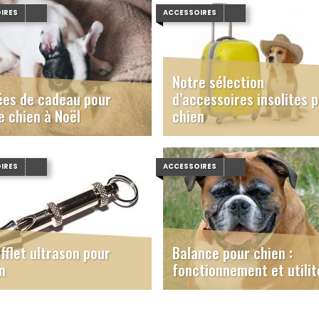
IRES
ACCESSOIRES
Notre sélection
ées de cadeau pour
d’accessoires insolites 
e chien à Noël
chien
IRES
ACCESSOIRES
ifflet ultrason pour
Balance pour chien :
n
fonctionnement et utilit