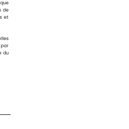
ique
s de
s et
lles
 par
e du