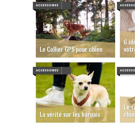
ACCESSOIRES
ACCESSO
6 id
Le Collier GPS pour chien
votr
ACCESSOIRES
ACCESSO
Le s
La vérité sur les harnais
chie