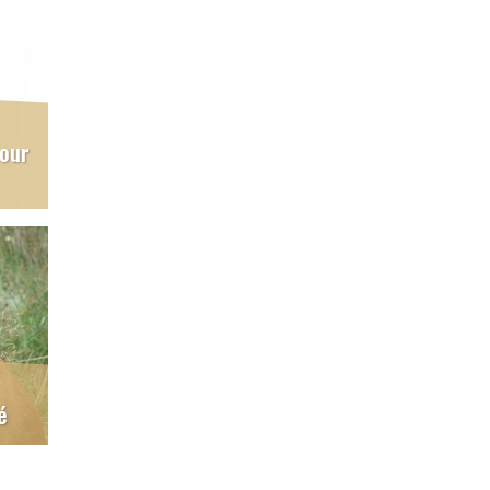
pour
é