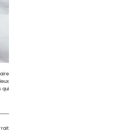
aire
ieux
 qui
rait