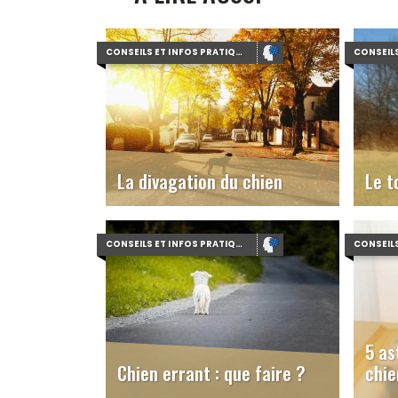
CONSEILS ET INFOS PRATIQUES
La divagation du chien
Le t
CONSEILS ET INFOS PRATIQUES
5 as
Chien errant : que faire ?
chie