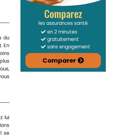
Comparez
les assurances santé
en 2 minutes
u du
gratuitement
t
. En
sans engagement
oins
Comparer
plus
ous,
vous
 lui
dans
l se