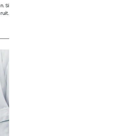
. Si
uit.