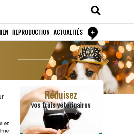
+
IEN
REPRODUCTION
ACTUALITÉS
Réduisez
er
vos frais vétérinaires
e et
alme