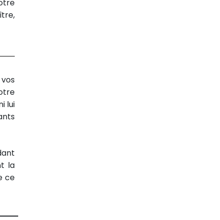
otre
tre,
 vos
otre
 lui
ants
dant
t la
e ce