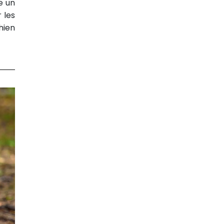
e un
 les
hien