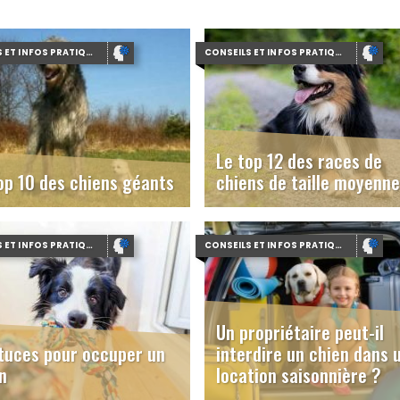
CONSEILS ET INFOS PRATIQUES
CONSEILS ET INFOS PRATIQUES
Le top 12 des races de
op 10 des chiens géants
chiens de taille moyenne
CONSEILS ET INFOS PRATIQUES
CONSEILS ET INFOS PRATIQUES
Un propriétaire peut-il
tuces pour occuper un
interdire un chien dans 
n
location saisonnière ?