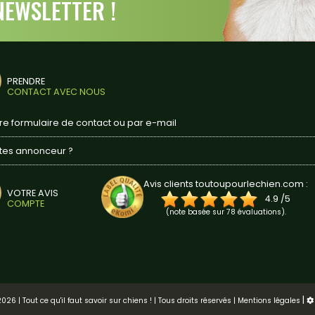
EWSLETTER !
PRENDRE
CONTACT AVEC NOUS
tre formulaire de contact ou par e-mail
tes annonceur ?
Avis clients toutoupourlechien.com :
VOTRE AVIS
4.9
/
5
COMPTE
(note basée sur
78
évaluations).
|
©2013-2026 | Tout ce qu'il faut savoir sur chiens ! | Tous droits réservés |
Mentions légales