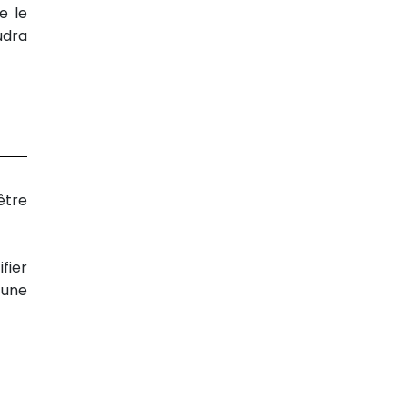
e le
audra
être
fier
’une