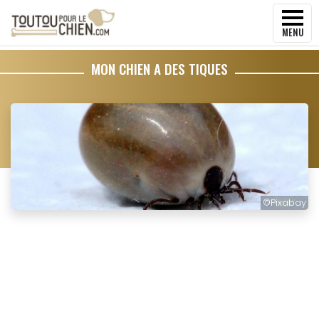
MENU
MON CHIEN A DES TIQUES
©
Pixabay