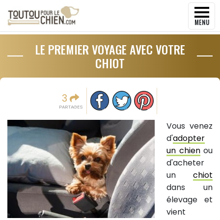
MENU
LE PREMIER VOYAGE AVEC VOTRE
CHIOT
Partager sur facebook
Partager sur Twitter
Epingler sur Pinterest
3
PARTAGES
Vous venez
d'
adopter
un chien
ou
d'acheter
un
chiot
dans un
élevage et
vient