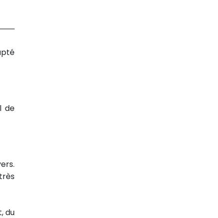
apté
l de
ers.
très
, du