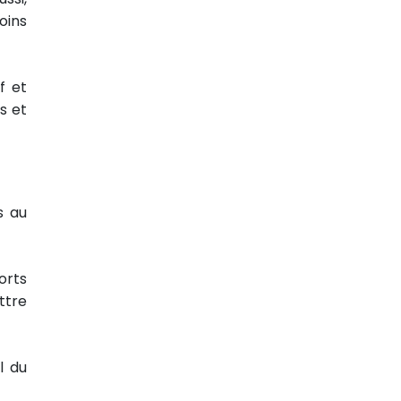
oins
f et
s et
s au
orts
ttre
l du