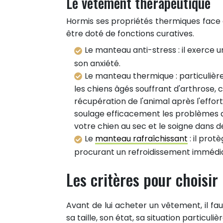
Le vêtement thérapeutique
Hormis ses propriétés thermiques face
être doté de fonctions curatives.
Le manteau anti-stress : il exerce u
son anxiété.
Le manteau thermique : particulièr
les chiens âgés souffrant d'arthrose, c
récupération de l'animal après l'effort
soulage efficacement les problèmes ar
votre chien au sec et le soigne dans d
Le
manteau rafraîchissant
: il prot
procurant un refroidissement immédi
Les critères pour choisir
1
PARTAGE
Avant de lui acheter un vêtement, il fau
Partager sur facebook
sa taille, son état, sa situation particuli