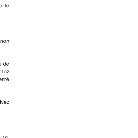
e le
 non
e de
ptez
erré
ivez
ssi,