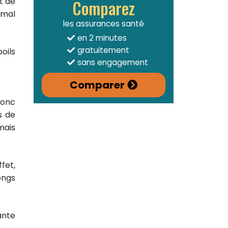
t de
Comparez
imal
les assurances santé
en 2 minutes
gratuitement
oils
sans engagement
Comparer
 donc
s de
mais
ffet,
ongs
ante