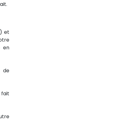
ait.
) et
otre
e en
s de
fait
utre