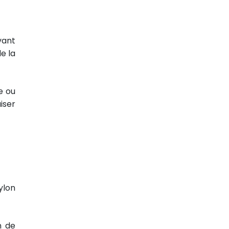
vant
e la
ie ou
iser
ylon
n de