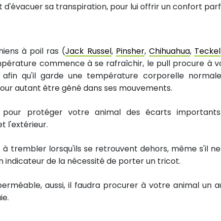
t d'évacuer sa transpiration, pour lui offrir un confort parf
hiens à poil ras (
Jack Russel
,
Pinsher
,
Chihuahua
,
Teckel
pérature commence à se rafraîchir, le pull procure à v
afin qu'il garde une température corporelle normal
pour autant être gêné dans ses mouvements.
pour protéger votre animal des écarts important
 l'extérieur.
à trembler lorsqu'ils se retrouvent dehors, même s'il ne 
 indicateur de la nécessité de porter un tricot.
rméable, aussi, il faudra procurer à votre animal un a
ie.