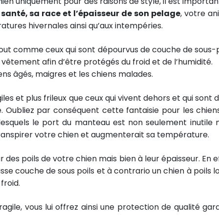
chien uniquement pour des raisons de style, il est importan
 santé, sa race et l’épaisseur de son pelage
, votre an
tures hivernales ainsi qu’aux intempéries.
le tout comme ceux qui sont dépourvus de couche de sous-p
vêtement afin d’être protégés du froid et de l’humidité.
iens âgés, maigres et les chiens malades.
agiles et plus frileux que ceux qui vivent dehors et qui sont
e. Oubliez par conséquent cette fantaisie pour les chien
esquels le port du manteau est non seulement inutile 
 transpirer votre chien et augmenterait sa température.
ur des poils de votre chien mais bien à leur épaisseur. En e
isse couche de sous poils et à contrario un chien à poils l
froid.
gile, vous lui offrez ainsi une protection de qualité gar