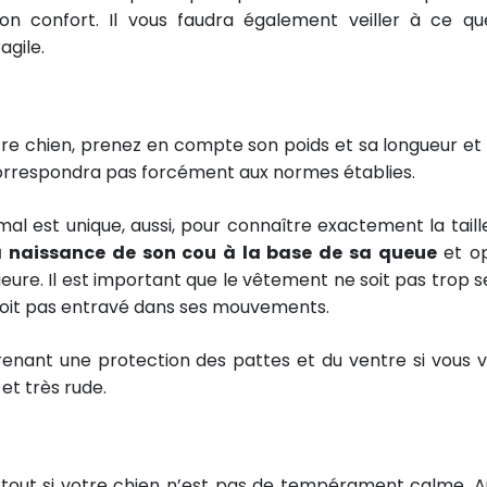
son confort. Il vous faudra également veiller à ce qu
agile.
otre chien, prenez en compte son poids et sa longueur et
 correspondra pas forcément aux normes établies.
al est unique, aussi, pour connaître exactement la taill
a naissance de son cou à la base de sa queue
et o
ieure. Il est important que le vêtement ne soit pas trop s
 soit pas entravé dans ses mouvements.
enant une protection des pattes et du ventre si vous v
et très rude.
urtout si votre chien n’est pas de tempérament calme. Au