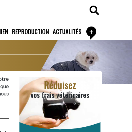
+
IEN
REPRODUCTION
ACTUALITÉS
otre
Réduisez
-que
vos frais vétérinaires
nous