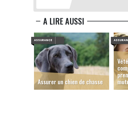
A LIRE AUSSI
ASSURANCE
ASSURA
Vété
comp
pren
Assurer un chien de chasse
mutu