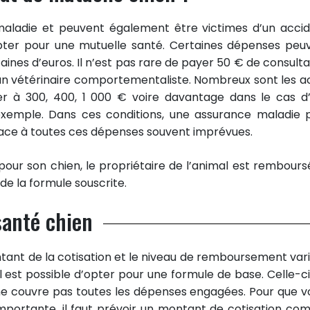
 maladie et peuvent également être victimes d’un accid
pter pour une mutuelle santé. Certaines dépenses peu
taines d’euros. Il n’est pas rare de payer 50 € de consulta
z un vétérinaire comportementaliste. Nombreux sont les a
ver à 300, 400, 1 000 € voire davantage dans le cas d
r exemple. Dans ces conditions, une assurance maladie 
e face à toutes ces dépenses souvent imprévues.
pour son chien, le propriétaire de l’animal est rembours
e la formule souscrite.
santé chien
ntant de la cotisation et le niveau de remboursement vari
l est possible d’opter pour une formule de base. Celle-ci
e couvre pas toutes les dépenses engagées. Pour que v
importante, il faut prévoir un montant de cotisation com