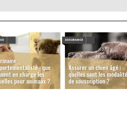
NCE
ASSURANCE
rinaire
ortementaliste : que
Assurer un chien âgé :
nent en charge les
quelles sont les modalit
elles pour animaux ?
de souscription ?