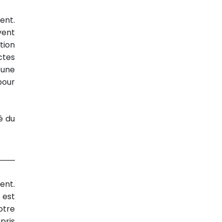
ent.
vent
tion
ctes
’une
pour
é du
ent.
 est
otre
pris