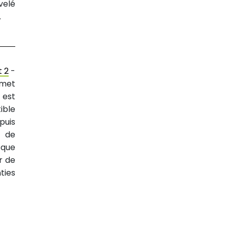
velé
.
t 2
-
rmet
 est
ible
puis
d de
sque
r de
ties