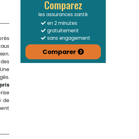
Comparez
les assurances santé
en 2 minutes
gratuitement
près
sans engagement
caux
Comparer
ien.
 des
 Une
gés.
pris
rise
i de
ment