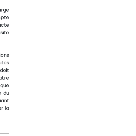
arge
mpte
acte
site
ions
mites
doit
atre
 que
s du
uant
r la