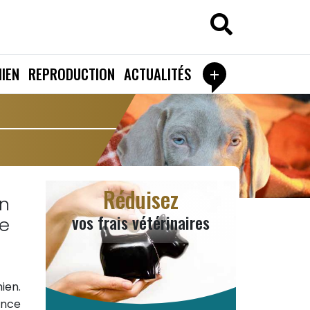
+
IEN
REPRODUCTION
ACTUALITÉS
Réduisez
n
vos frais vétérinaires
de
ien.
ance