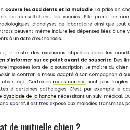
ien
couvre les accidents et la maladie
. La prise en ch
me les consultations, les vaccins. Elle prend en co
adiologiques, d’analyses de laboratoire ainsi que tout 
ontrats peuvent même inclure les dépenses liées à une vi
nts à un acte d’euthanasie.
 il existe des exclusions stipulées dans les condit
en s’informer sur ce point avant de souscrire
. Des li
 imposées lors de la souscription. Le maître du chien 
hoisir le contrat le mieux adapté à son compagnon à qu
un chien âgé. Certaines
races canines
sont plus fragiles
ettes à certaines pathologies. C’est par exemple le ca
ne
dysplasie de la hanche
nécessitant un suivi médical. Q
and sportif, il est très exposé aux maladies transmises pa
at de mutuelle chien ?