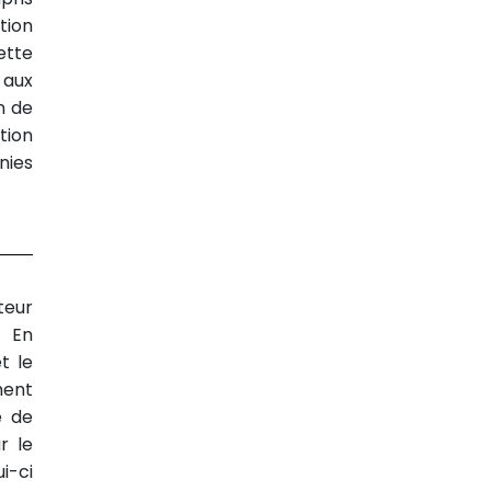
tion
ette
 aux
n de
tion
nies
teur
. En
t le
ment
e de
r le
ui-ci