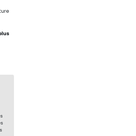
ture
plus
es
es
s