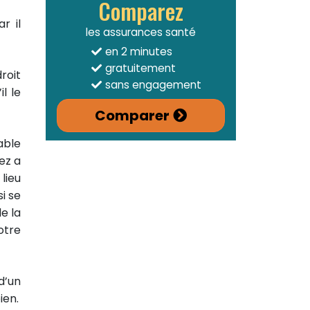
Comparez
r il
les assurances santé
en 2 minutes
gratuitement
roit
sans engagement
l le
Comparer
able
ez a
lieu
i se
e la
otre
d’un
ien.