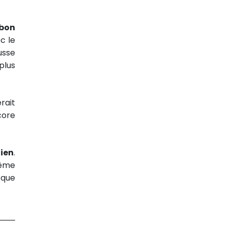
 bon
c le
usse
plus
erait
core
hien
.
même
 que