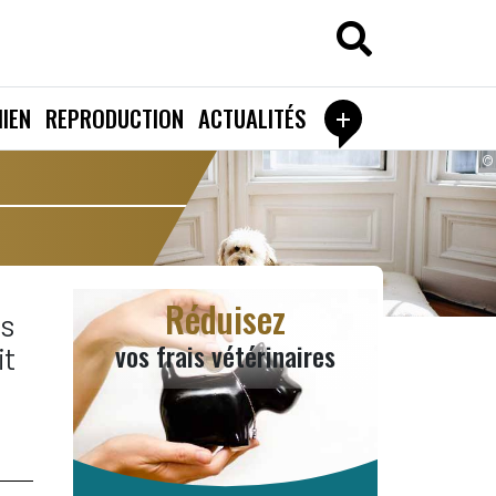
+
IEN
REPRODUCTION
ACTUALITÉS
©
Réduisez
ls
vos frais vétérinaires
it