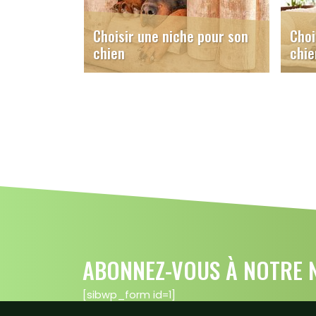
Choisir une niche pour son
Choi
chien
chie
ABONNEZ-VOUS À NOTRE N
[sibwp_form id=1]