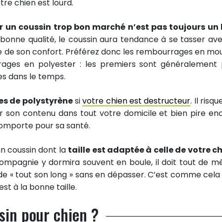
tre chien est lourd.
r un coussin trop bon marché n’est pas toujours un
 bonne qualité, le coussin aura tendance à se tasser ave
re de son confort. Préférez donc les rembourrages en mo
rrages en polyester : les premiers sont généralement 
es dans le temps.
les de polystyrène
si
votre chien est destructeur
. Il risqu
ser son contenu dans tout votre domicile et bien pire en
 comporte pour sa santé.
n coussin dont la
taille est adaptée à celle de votre c
ompagnie y dormira souvent en boule, il doit tout de 
de « tout son long » sans en dépasser. C’est comme cela
st à la bonne taille.
ssin pour chien ?