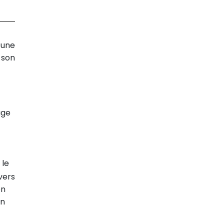
 une
 son
uge
 le
vers
on
on