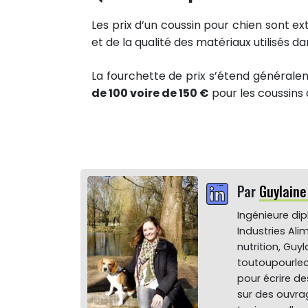
Epingler sur Pinterest
Les prix d’un coussin pour chien sont ex
et de la qualité des matériaux utilisés d
La fourchette de prix s’étend général
de 100 voire de 150 €
pour les coussins d
Par
Guylain
Ingénieure di
Industries Ali
nutrition, Gu
toutoupourlec
pour écrire de
sur des ouvrag