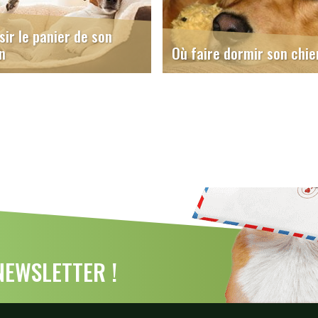
sir le panier de son
n
Où faire dormir son chie
EWSLETTER !