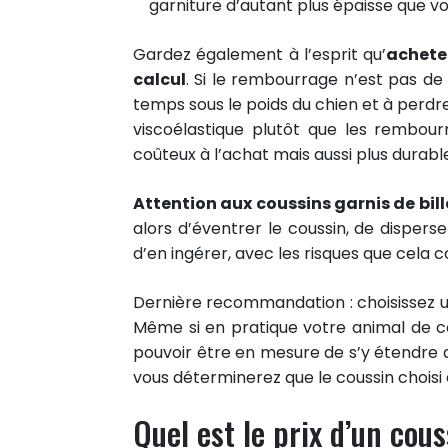
garniture d’autant plus épaisse que vo
Gardez également à l’esprit qu’
achete
calcul
. Si le rembourrage n’est pas de
temps sous le poids du chien et à perd
viscoélastique plutôt que les rembou
coûteux à l’achat mais aussi plus durabl
Attention aux coussins garnis de bil
alors d’éventrer le coussin, de disper
d’en ingérer, avec les risques que cela
Dernière recommandation : choisissez u
Même si en pratique votre animal de c
1
pouvoir être en mesure de s’y étendre 
PARTAGE
vous déterminerez que le coussin choisi e
Partager sur facebook
Partager sur Twitter
Quel est le prix d’un cou