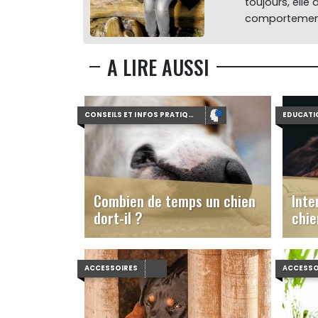
toujours, elle
comportement
A LIRE AUSSI
CONSEILS ET INFOS PRATIQUES
EDUCATI
Combien de temps un chien
Inte
dort-il ?
chie
ACCESSOIRES
ACCESSO