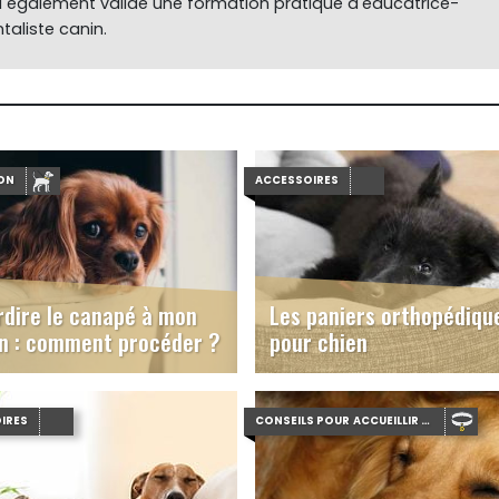
 a également validé une formation pratique d'éducatrice-
aliste canin.
ON
ACCESSOIRES
rdire le canapé à mon
Les paniers orthopédiqu
n : comment procéder ?
pour chien
IRES
CONSEILS POUR ACCUEILLIR UN CHIEN