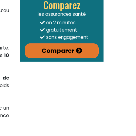
Comparez
u’au
les assurances santé
en 2 minutes
gratuitement
sans engagement
rte.
Comparer
rs
10
c de
oids
c un
ance