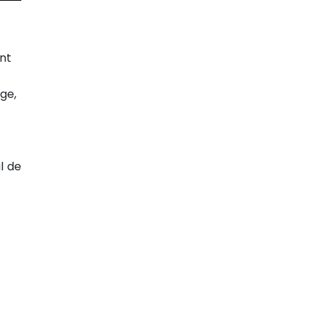
ont
ge,
l de