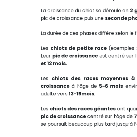
La croissance du chiot se déroule en
2 
pic de croissance puis une
seconde ph
La durée de ces phases diffère selon le f
Les
chiots de petite race
(exemples 
Leur
pic de croissance
est centré sur 
et 12 mois.
Les
chiots des races moyennes à
croissance
à l’âge de
5-6 mois
envir
adulte vers
13-15mois
.
Les
chiots des races géantes
ont quan
pic de croissance
centré sur l’âge de
7
se poursuit beaucoup plus tard jusqu’à l’