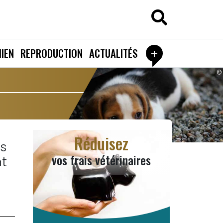
+
IEN
REPRODUCTION
ACTUALITÉS
©
Réduisez
ns
vos frais vétérinaires
nt