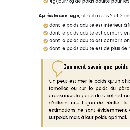
4g/jour/kg de poids adulte pour les
Après le sevrage
, et entre ses 2 et 3 moi
dont le poids adulte est inférieur à
dont le poids adulte est compris en
dont le poids adulte est compris en
dont le poids adulte est de plus de
Comment savoir quel poids 
On peut estimer le poids qu’un chio
femelles ou sur le poids du pèr
croissance, le poids du chiot est a
d’ailleurs une façon de vérifier 
86
estimations ne sont évidemment va
PARTAGES
surpoids mais à leur poids optimal.
Partager sur facebook