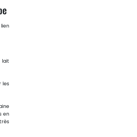
pe
lien
lait
 les
ine
s en
très