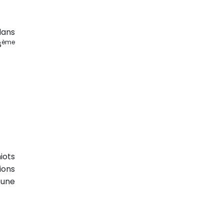
dans
ème
8
iots
ions
eune