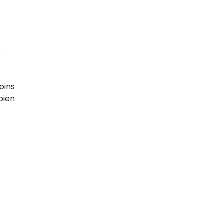
oins
bien