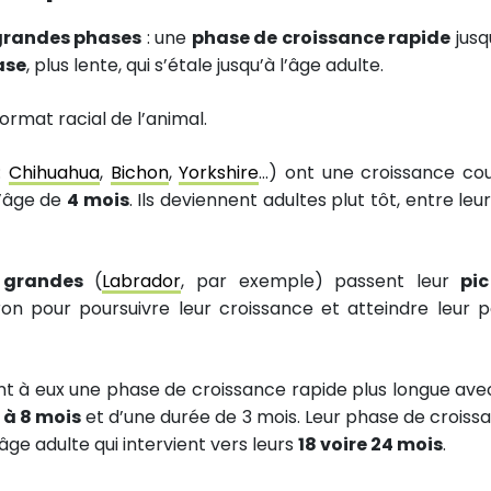
grandes phases
: une
phase de croissance rapide
jusq
ase
, plus lente, qui s’étale jusqu’à l’âge adulte.
ormat racial de l’animal.
:
Chihuahua
,
Bichon
,
Yorkshire
…) ont une croissance cou
l’âge de
4 mois
. Ils deviennent adultes plut tôt, entre leu
 grandes
(
Labrador
, par exemple) passent leur
pi
on pour poursuivre leur croissance et atteindre leur p
t à eux une phase de croissance rapide plus longue ave
 à 8 mois
et d’une durée de 3 mois. Leur phase de croiss
âge adulte qui intervient vers leurs
18 voire 24 mois
.