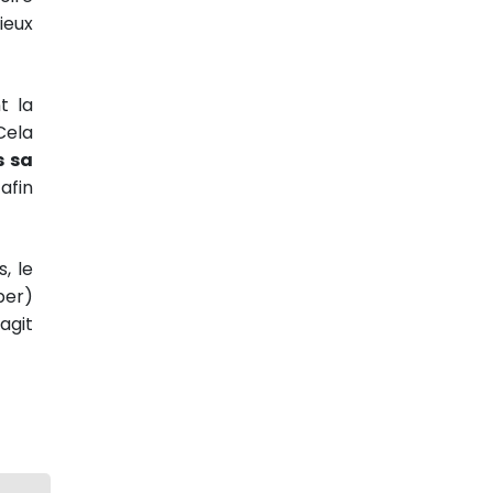
ieux
t la
Cela
s sa
afin
, le
per)
agit