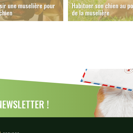
sir une muselière pour
Habituer son chien au po
chien
de la muselière
EWSLETTER !