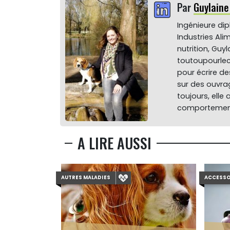
Par
Guylain
Ingénieure di
Industries Ali
nutrition, Gu
toutoupourlec
pour écrire de
sur des ouvrag
toujours, elle
comportement
A LIRE AUSSI
AUTRES MALADIES
ACCESSO