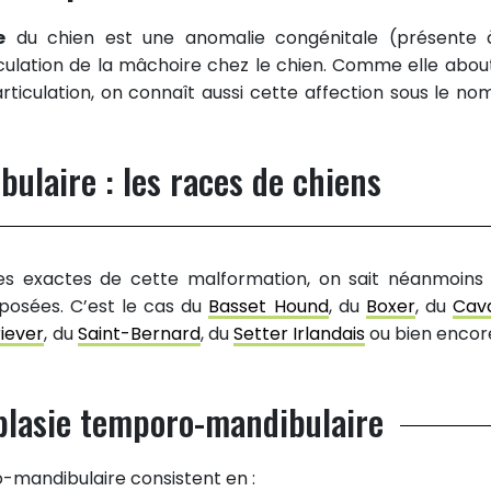
e
du chien est une anomalie congénitale (présente 
ulation de la mâchoire chez le chien. Comme elle about
iculation, on connaît aussi cette affection sous le no
ulaire : les races de chiens
es exactes de cette malformation, on sait néanmoins
posées. C’est le cas du
Basset Hound
, du
Boxer
, du
Cava
iever
, du
Saint-Bernard
, du
Setter Irlandais
ou bien encor
plasie temporo-mandibulaire
-mandibulaire consistent en :