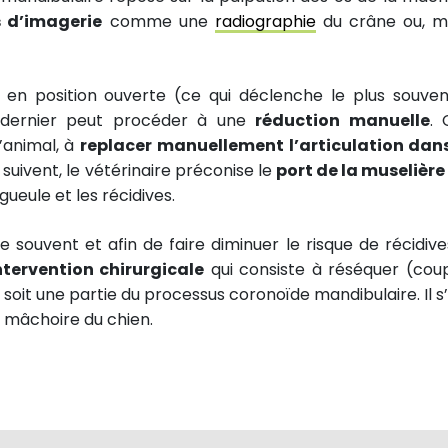
 d’imagerie
comme une
radiographie
du crâne ou, m
 en position ouverte (ce qui déclenche le plus souven
ce dernier peut procéder à une
réduction manuelle
. 
’animal, à
replacer manuellement l’articulation dan
i suivent, le vétérinaire préconise le
port de la muselière
gueule et les récidives.
 souvent et afin de faire diminuer le risque de récidives
ntervention chirurgicale
qui consiste à réséquer (cou
 soit une partie du processus coronoïde mandibulaire. Il s’
la mâchoire du chien.