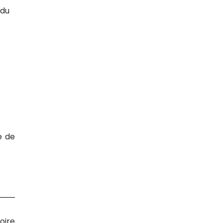
 du
e de
oire