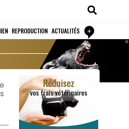
+
IEN
REPRODUCTION
ACTUALITÉS
©
Réduisez
le
vos frais vétérinaires
s