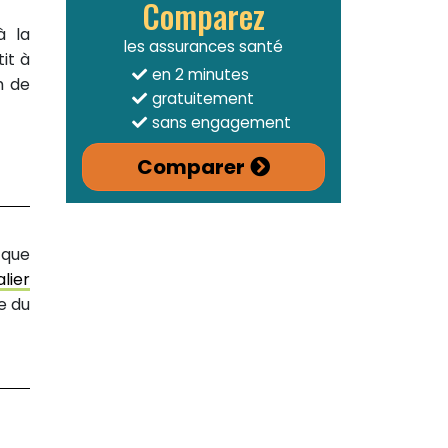
Comparez
à la
les assurances santé
it à
en 2 minutes
m de
gratuitement
sans engagement
Comparer
 que
lier
e du