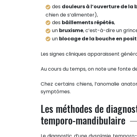
des
douleurs à l’ouverture de la
chien de s’alimenter),
des
bâillements répétés
,
un
bruxisme
, c’est-à-dire un grin
un
blocage de la bouche en posit
Les signes cliniques apparaissent géné
Au cours du temps, on note une fonte de
Chez certains chiens, l’anomalie anat
symptômes.
Les méthodes de diagnosti
temporo-mandibulaire
Le diagnostic d’une dysplasie temporo-