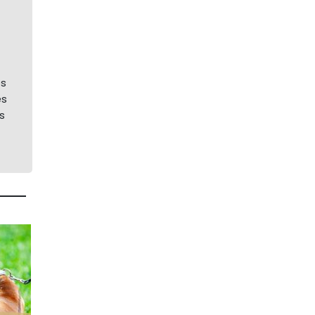
es
es
s