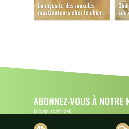
La myosite des muscles
Choi
masticateurs chez le chien
son 
ABONNEZ-VOUS À NOTRE N
[sibwp_form id=1]