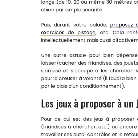
longe (de 10, 20 ou même 30 mètres pou
chien par simple sécurité.
Puis, durant votre balade,
proposez à
exercices de pistage
, etc. Cela ren
intellectuellement mais aussi olfactivem
Une autre astuce pour bien dépense
laisser/cacher des friandises, des jouet
s’amuse et s’occupe à les chercher. V
pourra creuser à volonté (il faudra bien
par le biais d’un conditionnement).
Les jeux à proposer à un 
81
Pour ce qui est des jeux à proposer 
PARTAGES
(friandises à chercher, etc.) ou encor
Partager sur facebook
travailler ses auto-contrôles et le retou