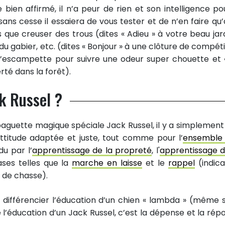
 bien affirmé, il n’a peur de rien et son intelligence po
ans cesse il essaiera de vous tester et de n’en faire qu’
 que creuser des trous (dites « Adieu » à votre beau jard
 du gabier, etc. (dites « Bonjour » à une clôture de compét
 d’escampette pour suivre une odeur super chouette et 
rté dans la forêt).
k Russel ?
 baguette magique spéciale Jack Russel, il y a simplement
titude adaptée et juste, tout comme pour l’
ensemble
u par l’
apprentissage de la propreté
, l'
apprentissage d
ases telles que la
marche en laisse
et le
rappel
(indica
s de chasse).
différencier l’éducation d’un chien « lambda » (même s
l’éducation d’un Jack Russel, c’est la dépense et la rép