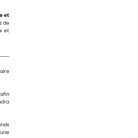
e et
z de
x et
aire
afin
udra
ands
 une