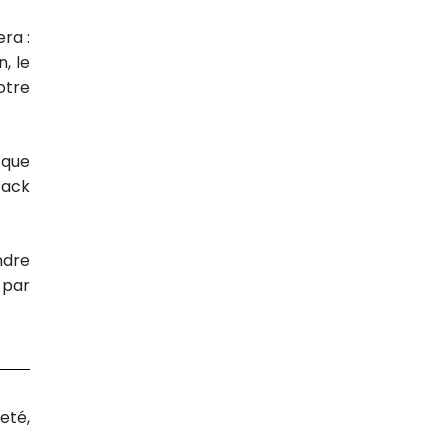
ra :
, le
otre
 que
Jack
ndre
 par
eté,