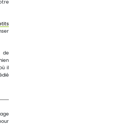
otre
tits
nser
t de
hien
ù il
édié
tage
pour