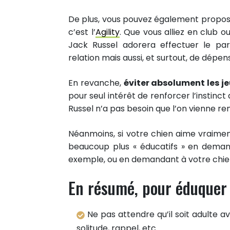
Partager sur Twitter
De plus, vous pouvez également proposer 
Epingler sur Pinterest
c’est l’
Agility
. Que vous alliez en club ou
Jack Russel adorera effectuer le par
relation mais aussi, et surtout, de dépe
En revanche,
éviter absolument les je
pour seul intérêt de renforcer l’instinct
Russel n’a pas besoin que l’on vienne re
Néanmoins, si votre chien aime vraiment
beaucoup plus « éducatifs » en dema
exemple, ou en demandant à votre chien 
En résumé, pour éduquer u
Ne pas attendre qu’il soit adulte
solitude, rappel, etc.