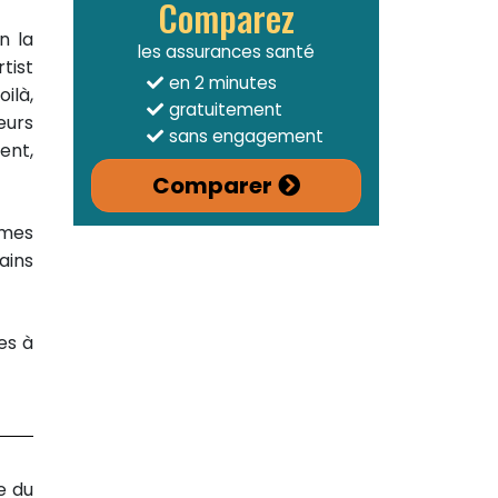
Comparez
on la
les assurances santé
tist
en 2 minutes
oilà,
gratuitement
eurs
sans engagement
ent,
Comparer
rmes
ains
es à
e du