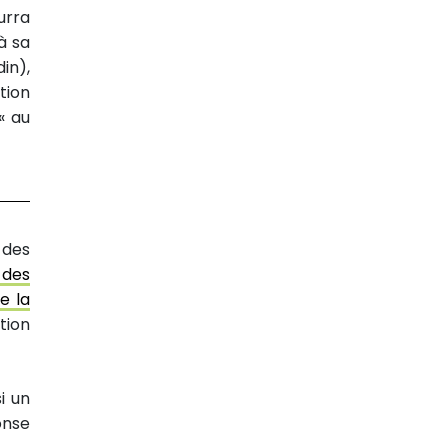
urra
à sa
in),
ition
« au
 des
 des
e la
tion
i un
onse