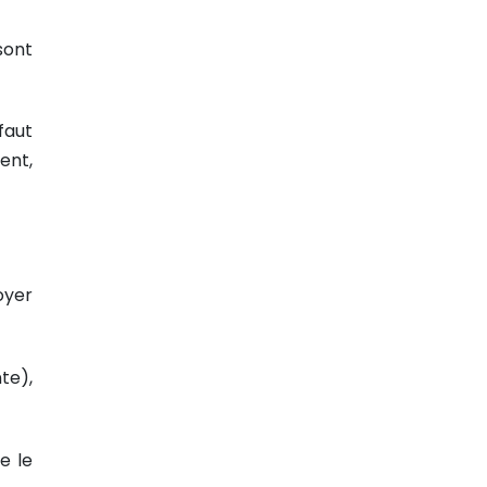
sont
faut
ent,
oyer
te),
e le