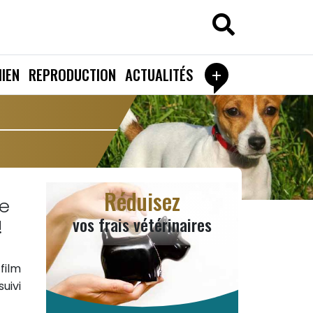
+
IEN
REPRODUCTION
ACTUALITÉS
Réduisez
le
vos frais vétérinaires
!
film
uivi