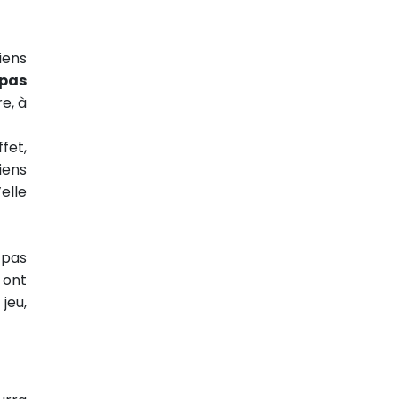
iens
 pas
e, à
fet,
iens
elle
 pas
 ont
jeu,