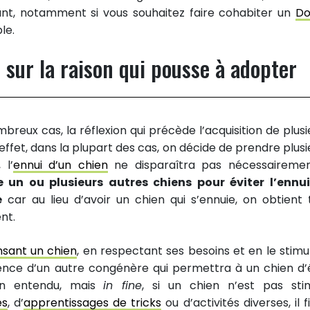
ilant, notamment si vous souhaitez faire cohabiter un
Do
le.
r sur la raison qui pousse à adopter
reux cas, la réflexion qui précède l’acquisition de plusi
effet, dans la plupart des cas, on décide de prendre plusi
 l’
ennui d’un chien
ne disparaîtra pas nécessaireme
e un ou plusieurs autres chiens pour éviter l’ennu
e
car au lieu d’avoir un chien qui s’ennuie, on obtient 
nt.
sant un chien
, en respectant ses besoins et en le stimu
ence d’un autre congénère qui permettra à un chien d’
ien entendu, mais
in fine
, si un chien n’est pas sti
es
, d’
apprentissages de tricks
ou d’activités diverses, il f