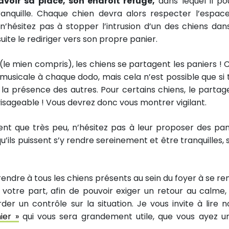
voir sa place, son endroit refuge,
dans lequel il po
e tranquille. Chaque chien devra alors respecter l’espac
t n’hésitez pas à stopper l’intrusion d’un des chiens dan
uite le rediriger vers son propre panier.
le mien compris), les chiens se partagent les paniers ! 
 musicale à chaque dodo, mais cela n’est possible que si 
 la présence des autres. Pour certains chiens, le partag
isageable ! Vous devrez donc vous montrer vigilant.
rent que très peu, n’hésitez pas à leur proposer des pan
u’ils puissent s’y rendre sereinement et être tranquilles, 
prendre à tous les chiens présents au sein du foyer à se re
otre part, afin de pouvoir exiger un retour au calme,
r un contrôle sur la situation. Je vous invite à lire n
ier »
qui vous sera grandement utile, que vous ayez u