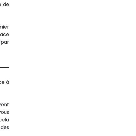
é de
mier
cace
 par
ce à
vent
vous
cela
 des