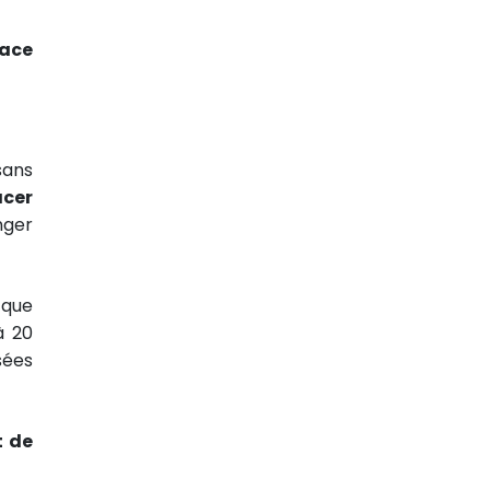
lace
sans
acer
nger
 que
à 20
sées
t de