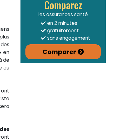
Comparez
les assurances santé
en 2 minutes
iens
gratuitement
plus
sans engagement
 des
Comparer
e en
à de
e ou
ront
iste
sera
 des
ront