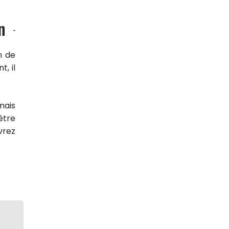
n
n de
t, il
mais
être
vrez