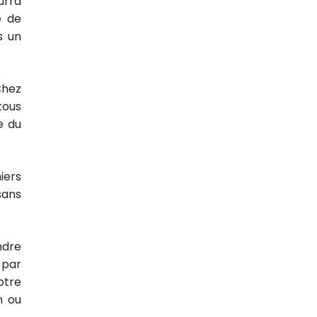
urra
e de
s un
Chez
tous
e du
iers
sans
ndre
 par
otre
n ou