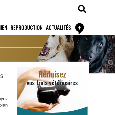
+
IEN
REPRODUCTION
ACTUALITÉS
©
Réduisez
ns
vos frais vétérinaires
ayez
bien