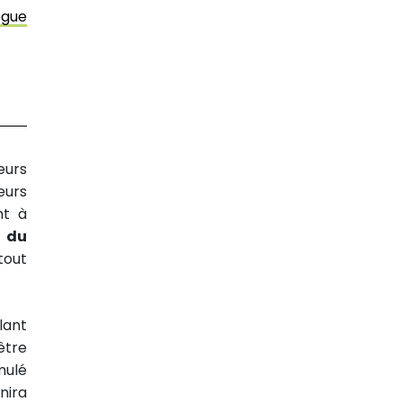
gue
eurs
eurs
nt à
i du
tout
lant
être
mulé
inira