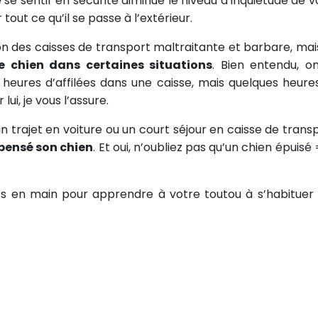
 de se sentir en sécurité diminue le niveau d’inquiétude de 
tout ce qu’il se passe à l’extérieur.
on des caisses de transport maltraitante et barbare, mai
e chien dans certaines situations
. Bien entendu, o
5 heures d’affilées dans une caisse, mais quelques heure
i, je vous l’assure.
n trajet en voiture ou un court séjour en caisse de transp
pensé son chien
. Et oui, n’oubliez pas qu’un chien épuisé
s en main pour apprendre à votre toutou à s’habituer 