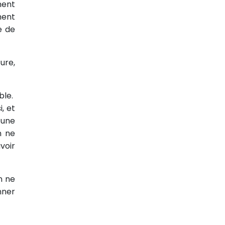
ment
ement
e de
ure,
ble.
, et
 une
n ne
voir
n ne
nner