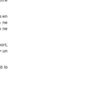
votre
s en
n ne
s ne
ort,
 = un
à la