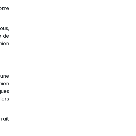
otre
ous,
p de
hien
 une
hien
ques
lors
rait