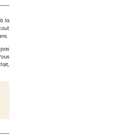
à la
tout
ans.
 pas
Vous
ait,