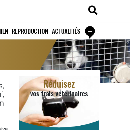
+
IEN
REPRODUCTION
ACTUALITÉS
©
Réduisez
s,
vos frais vétérinaires
i,
n
ive,