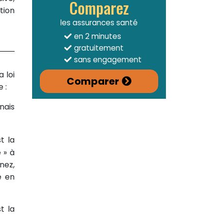
Comparez
tion
les assurances santé
en 2 minutes
gratuitement
sans engagement
 loi
Comparer
 :
nais
t la
 » à
nez,
é en
t la