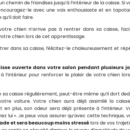
un chemin de friandises jusqu’à l’intérieur de la caisse. Si 
 encouragez-le avec une voix enthousiaste et en tapota
qu’il doit faire.
votre chien n’arrive pas à rentrer dans sa caisse, facil
votre chien lors de cet apprentissage.
trer dans sa caisse, félicitez-le chaleureusement et rép
caisse ouverte dans votre salon pendant plusieurs j
 l’intérieur pour renforcer le plaisir de votre chien lorsq
de sa caisse régulièrement, peut-être même qu’il dort ded
otre voiture. Votre chien aura déjà assimilé la caiss
t en plus, son odeur sera déjà présente à l’intérieur. V
chez lui ». Je peux vous assurer qu’avec cette technique, v
lade et sera beaucoup moins stressé
lors de vos trajet