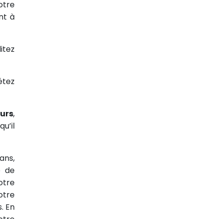
votre
nt à
itez
étez
ours
,
u’il
ans,
e de
otre
otre
s. En