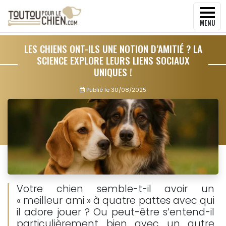
MENU
LES CHIENS ONT-ILS UNE NOTION D’AMITIÉ ? LA
SCIENCE EXPLORE LEURS LIENS SOCIAUX
UNIQUES !
Publié le
30/08/2025
Votre chien semble-t-il avoir un
« meilleur ami » à quatre pattes avec qui
il adore jouer ? Ou peut-être s’entend-il
particulièrement bien avec un autre