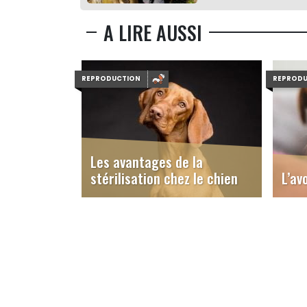
A LIRE AUSSI
REPRODUCTION
REPROD
Les avantages de la
stérilisation chez le chien
L’av