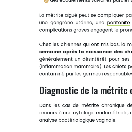
des écoulements vulvaires purulen
La métrite aiguë peut se compliquer p
une gangrène utérine, une
péritonite
complications graves engagent le pronost
Chez les chiennes qui ont mis bas, la 
semaine après la naissance des ch
généralement un désintérêt pour ses p
(inflammation mammaire). Les chiots peu
contaminé par les germes responsables d
Diagnostic de la métrite 
Dans les cas de métrite chronique de
recours à une cytologie endométriale, à 
analyse bactériologique vaginale.
11