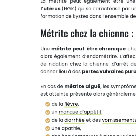
La métrite peut également être une
l’utérus
(HGK) qui se caractérise par u
formation de kystes dans l’ensemble de 
Métrite chez la chienne 
Une
métrite peut être chronique
che
alors également d’endométrite. L’affec
de nidation chez la chienne, d’arrêt 
donner lieu à des
pertes vulvaires pur
En cas de
métrite aiguë
, les symptôme
est atteinte présente alors généralemen
de la
fièvre
,
un
manque d’appétit
,
de la
diarrhée
et des
vomissement
une apathie,