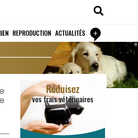
+
IEN
REPRODUCTION
ACTUALITÉS
©
Réduisez
e
vos frais vétérinaires
e