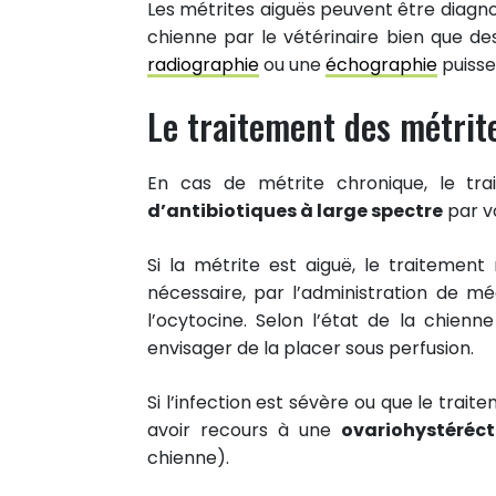
PARTAGES
Les métrites aiguës peuvent être diagno
Partager sur facebook
chienne par le vétérinaire bien que 
radiographie
ou une
échographie
puisse
Partager sur Twitter
Epingler sur Pinterest
Le traitement des métrit
En cas de métrite chronique, le t
d’antibiotiques à large spectre
par v
Si la métrite est aiguë, le traitement
nécessaire, par l’administration de m
l’ocytocine. Selon l’état de la chien
envisager de la placer sous perfusion.
Si l’infection est sévère ou que le trai
avoir recours à une
ovariohystéréc
chienne).