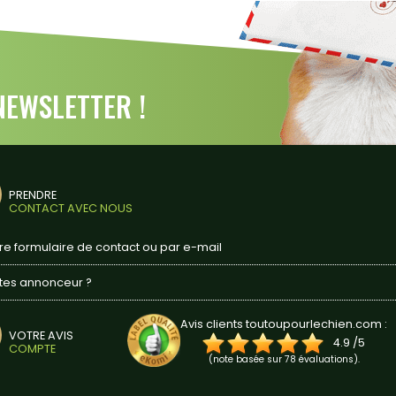
EWSLETTER !
PRENDRE
CONTACT AVEC NOUS
tre formulaire de contact ou par e-mail
tes annonceur ?
Avis clients toutoupourlechien.com :
VOTRE AVIS
4.9
/
5
COMPTE
(note basée sur
78
évaluations).