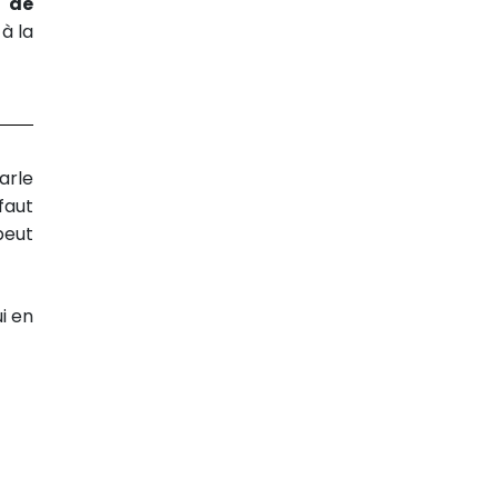
e de
à la
arle
faut
peut
i en