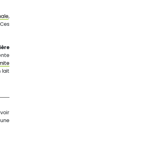
nale
,
 Ces
ière
ente
ite
lait
voir
 une