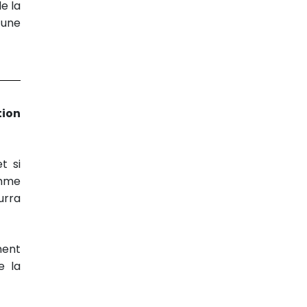
e la
 une
tion
t si
omme
urra
ment
e la