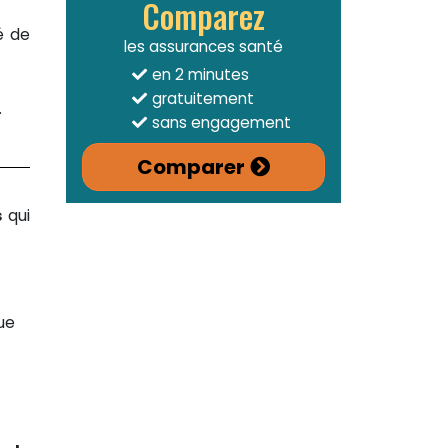
Comparez
é de
les assurances santé
en 2 minutes
gratuitement
.
sans engagement
Comparer
s
qui
ue