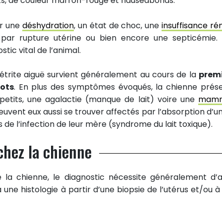
ts, de couleur marron-rouge et nauséabonds.
ar une
déshydration
, un état de choc, une
insuffisance ré
par rupture utérine ou bien encore une septicémie.
ic vital de l’animal.
métrite aiguë survient généralement au cours de la
prem
iots
. En plus des symptômes évoqués, la chienne prés
etits, une agalactie (manque de lait) voire une
mamm
vent eux aussi se trouver affectés par l’absorption d’un 
e l’infection de leur mère (syndrome du lait toxique).
chez la chienne
 la chienne, le diagnostic nécessite généralement d’a
une histologie à partir d’une biopsie de l’utérus et/ou à