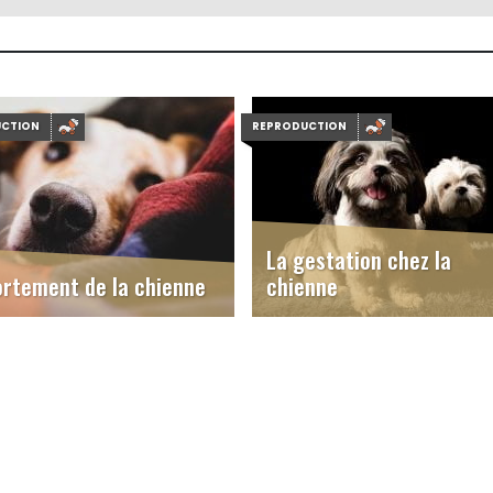
UCTION
REPRODUCTION
La gestation chez la
ortement de la chienne
chienne