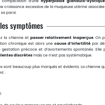
 complication d’une
hyperplasie glandulo-kystiqu
ne croissance excessive de la muqueuse utérine associée 
sa paroi.
: les symptômes
z la chienne et
passer relativement inaperçue
. On p
tion chronique est alors une
cause d’infertilité
par dé
de gestation précoce et d’avortements spontanés. Elle 
ulentes discrètes
mais ce n’est pas systématique.
s sont beaucoup plus marqués et évidents. La chienne qu
t :
s
,