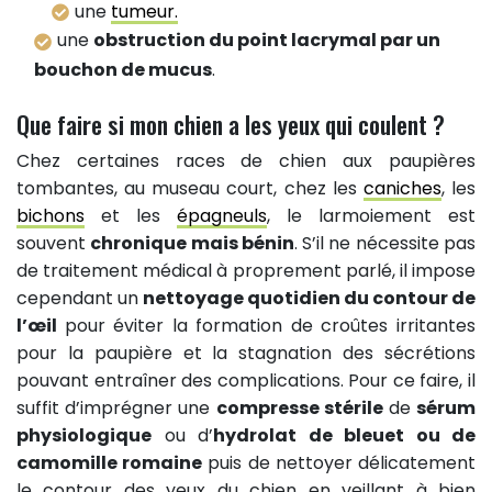
une
tumeur.
une
obstruction du point lacrymal par un
bouchon de mucus
.
Que faire si mon chien a les yeux qui coulent ?
Chez certaines races de chien aux paupières
tombantes, au museau court, chez les
caniches
, les
bichons
et les
épagneuls
, le larmoiement est
souvent
chronique mais bénin
. S’il ne nécessite pas
de traitement médical à proprement parlé, il impose
cependant un
nettoyage quotidien du contour de
l’œil
pour éviter la formation de croûtes irritantes
pour la paupière et la stagnation des sécrétions
pouvant entraîner des complications. Pour ce faire, il
suffit d’imprégner une
compresse stérile
de
sérum
physiologique
ou d’
hydrolat de bleuet ou de
camomille romaine
puis de nettoyer délicatement
le contour des yeux du chien en veillant à bien