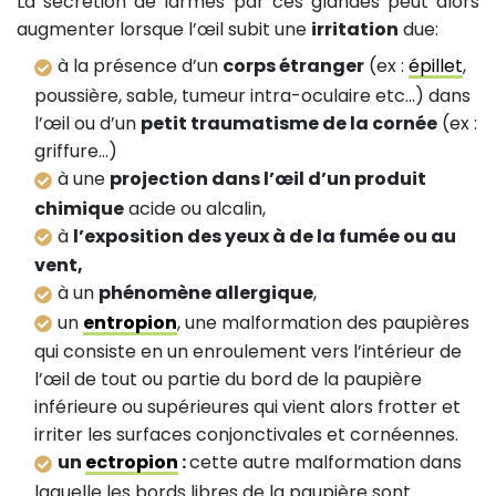
La sécrétion de larmes par ces glandes peut alors
augmenter lorsque l’œil subit une
irritation
due:
à la présence d’un
corps étranger
(ex :
épillet
,
poussière, sable, tumeur intra-oculaire etc…) dans
l’œil ou d’un
petit traumatisme de la cornée
(ex :
griffure…)
à une
projection dans l’œil d’un produit
chimique
acide ou alcalin,
à
l’exposition des yeux à de la fumée ou au
vent,
à un
phénomène allergique
,
un
entropion
, une malformation des paupières
qui consiste en un enroulement vers l’intérieur de
l’œil de tout ou partie du bord de la paupière
inférieure ou supérieures qui vient alors frotter et
irriter les surfaces conjonctivales et cornéennes.
un
ectropion
:
cette autre malformation dans
laquelle les bords libres de la paupière sont