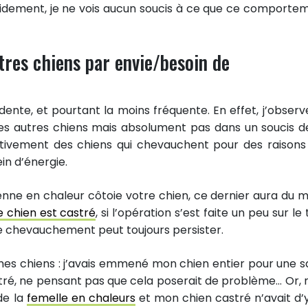
pidement, je ne vois aucun soucis à ce que ce comporte
tres chiens par envie/besoin de
dente, et pourtant la moins fréquente. En effet, j’observ
les autres chiens mais absolument pas dans un soucis d
ectivement des chiens qui chevauchent pour des raison
n d’énergie.
ienne en chaleur côtoie votre chien, ce dernier aura du m
e chien est castré
, si l’opération s’est faite un peu sur le
e de chevauchement peut toujours persister.
c mes chiens : j’avais emmené mon chien entier pour une sai
stré, ne pensant pas que cela poserait de problème… Or,
de la
femelle en chaleurs
et mon chien castré n’avait d’