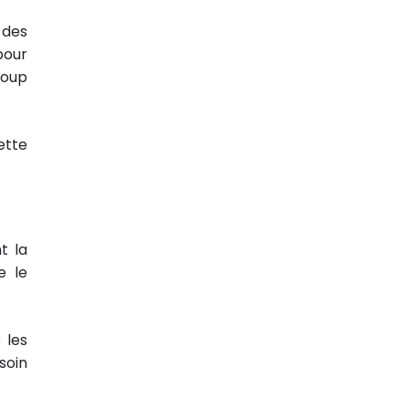
 des
pour
coup
ette
t la
e le
 les
soin