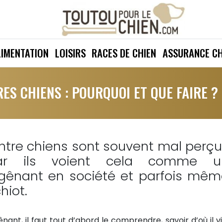
LIMENTATION
LOISIRS
RACES DE CHIEN
ASSURANCE CH
ES CHIENS : POURQUOI ET QUE FAIRE ?
tre chiens sont souvent mal perç
ar ils voient cela comme u
gênant en société et parfois mêm
hiot.
t, il faut tout d’abord le comprendre, savoir d’où il vi