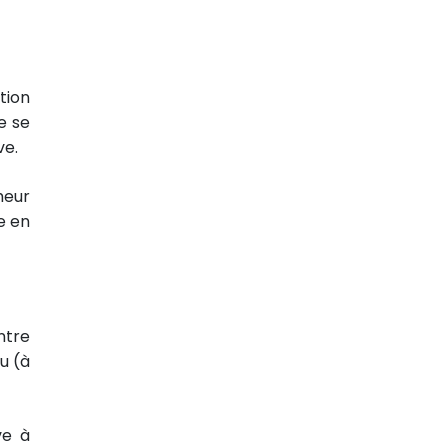
tion
e se
ve.
heur
e en
ntre
u (à
ve à