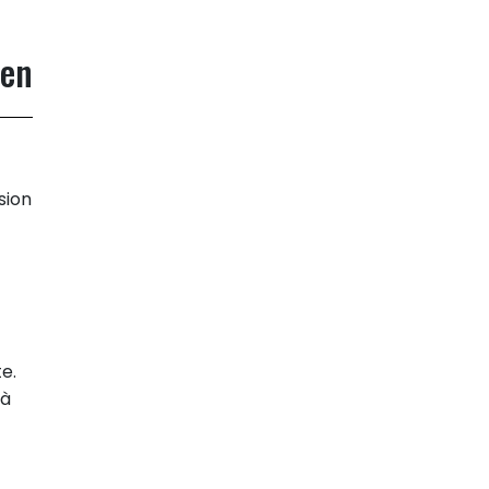
ien
sion
e.
 à