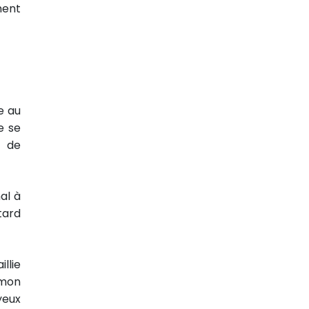
ment
e au
e se
s de
al à
 tard
llie
 mon
yeux