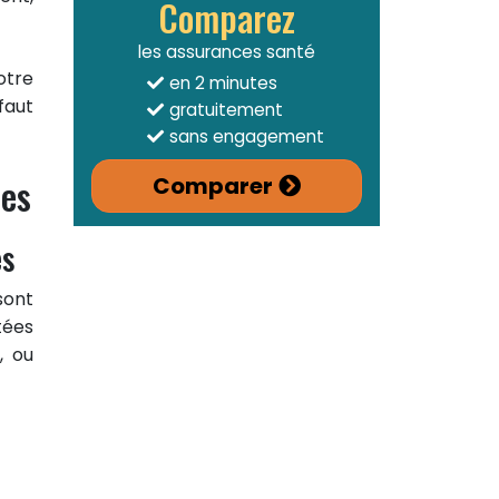
Comparez
les assurances santé
otre
en 2 minutes
faut
gratuitement
sans engagement
res
Comparer
es
sont
tées
, ou