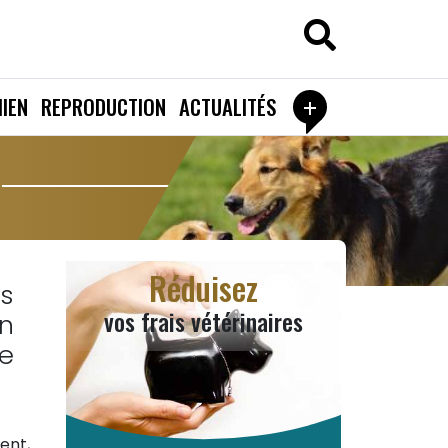
+
IEN
REPRODUCTION
ACTUALITÉS
Réduisez
us
vos frais vétérinaires
n
e
ent,