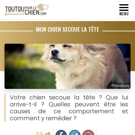
MENU
MON CHIEN SECOUE LA TÊTE
©
Pixabay
Votre chien secoue la tête ? Que lui
arrive-t-il ? Quelles peuvent être les
causes de ce comportement et
comment y remédier ?
Partager sur facebook
Partager sur Twitter
Epingler sur Pinterest
69