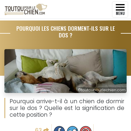
MENU
POURQUOI LES CHIENS DORMENT-ILS SUR LE
DOS ?
©
toutoupourlechien.com
Pourquoi arrive-t-il à un chien de dormir
sur le dos ? Quelle est la signification de
cette position ?
Partager sur facebook
Partager sur Twitter
Epingler sur Pinterest
63