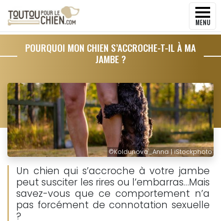
MENU
POURQUOI MON CHIEN S’ACCROCHE-T-IL À MA
JAMBE ?
©
Koldunova_Anna | iStockphoto
Un chien qui s’accroche à votre jambe
peut susciter les rires ou l’embarras…Mais
savez-vous que ce comportement n’a
pas forcément de connotation sexuelle
?