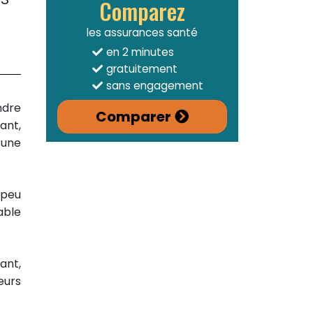
Comparez
les assurances santé
en 2 minutes
gratuitement
sans engagement
ndre
Comparer
sant,
 une
 peu
able
ant,
eurs