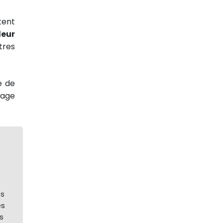
tent
deur
tres
e de
hage
es
es
s