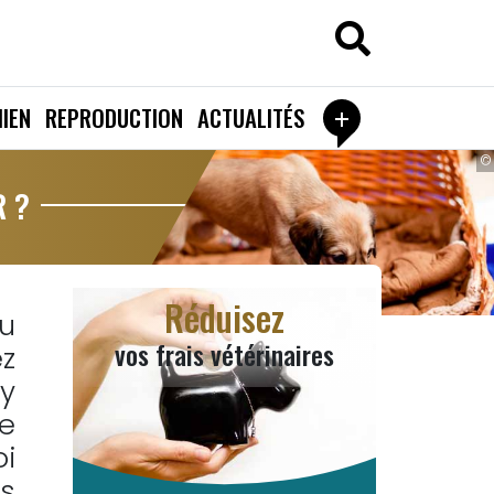
+
IEN
REPRODUCTION
ACTUALITÉS
©
R ?
Réduisez
u
vos frais vétérinaires
ez
’y
ce
oi
es