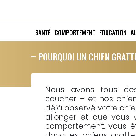
SANTÉ
COMPORTEMENT
EDUCATION
A
POURQUOI UN CHIEN GRATTE
Nous avons tous des 
coucher – et nos chien
déjà observé votre chi
allonger et que vous v
comportement, vous ête
donc les chiens gratten