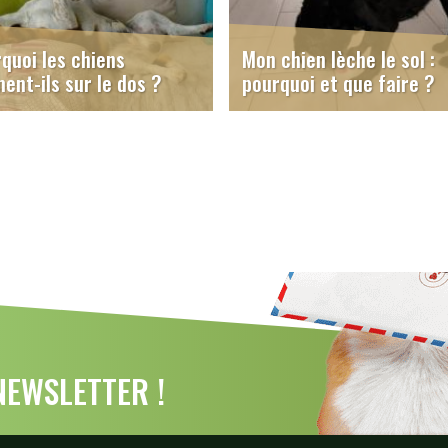
quoi les chiens
Mon chien lèche le sol :
ent-ils sur le dos ?
pourquoi et que faire ?
EWSLETTER !