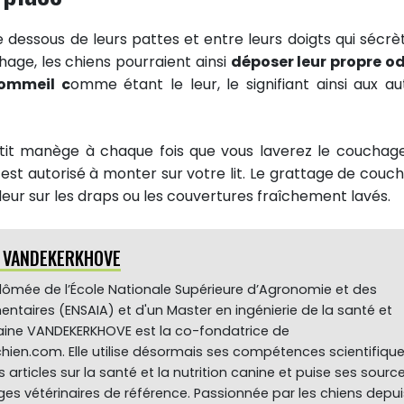
 dessous de leurs pattes et entre leurs doigts qui sécrè
hage, les chiens pourraient ainsi
déposer leur propre o
sommeil c
omme étant le leur, le signifiant ainsi aux au
etit manège à chaque fois que vous laverez le couchag
 est autorisé à monter sur votre lit. Le grattage de couc
eur sur les draps ou les couvertures fraîchement lavés.
e VANDEKERKHOVE
plômée de l’École Nationale Supérieure d’Agronomie et des
mentaires (ENSAIA) et d'un Master en ingénierie de la santé et
ylaine VANDEKERKHOVE est la co-fondatrice de
hien.com. Elle utilise désormais ses compétences scientifiqu
s articles sur la santé et la nutrition canine et puise ses sourc
es vétérinaires de référence. Passionnée par les chiens depui