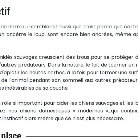
tif
de dormir, il semblerait aussi que c’est parce que certa
on ancêtre le loup, sont encore bien ancrées, même a
anidés sauvages creusaient des trous pour se protéger d
d'autres prédateurs. Dans la nature, le fait de tourner en 
 d'aplatir les hautes herbes, à la fois pour former une sur
on de l'animal pendant son sommeil aux autres prédateur
es indésirables de sa couche.
le si important pour aider les chiens sauvages et les l
chez nos chiens domestiques « modernes »…qui contin
nstinctif alors même que ce n'est plus nécessaire.
 place