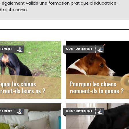
 a également validé une formation pratique d'éducatrice-
aliste canin.
TEMENT
COMPORTEMENT
quoi les chiens
Pourquoi les chiens
rrent-ils leurs os ?
remuent-ils la queue ?
TEMENT
COMPORTEMENT