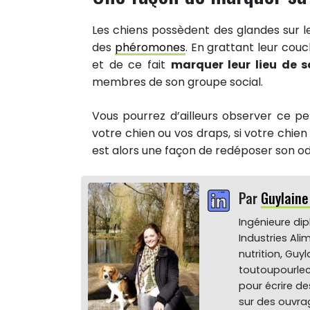
Les chiens possèdent des glandes sur le
des
phéromones
. En grattant leur couc
et de ce fait
marquer leur lieu de 
19
membres de son groupe social.
PARTAGES
Partager sur facebook
Vous pourrez d’ailleurs observer ce p
votre chien ou vos draps, si votre chien
Partager sur Twitter
est alors une façon de redéposer son od
Epingler sur Pinterest
Par
Guylain
Ingénieure di
Industries Ali
nutrition, Gu
toutoupourlec
pour écrire de
sur des ouvrag