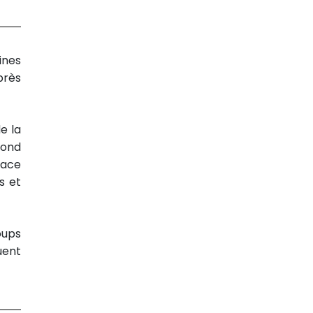
ines
près
e la
rond
face
s et
oups
uent