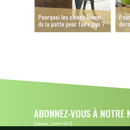
Pourquoi les chiens lèvent-
Pour
ils la patte pour faire pipi ?
dorm
ABONNEZ-VOUS À NOTRE N
[sibwp_form id=1]