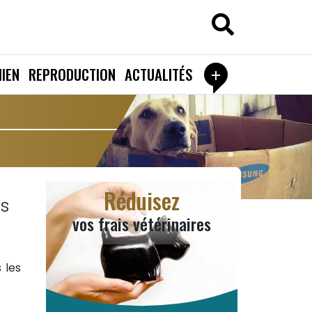
+
IEN
REPRODUCTION
ACTUALITÉS
Réduisez
as
vos frais vétérinaires
 les