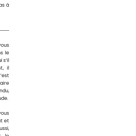
as à
vous
s le
s’il
, il
’est
faire
ndu,
ude.
vous
t et
ssi,
, le