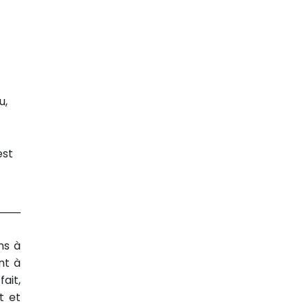
u,
est
ns à
nt à
fait,
t et