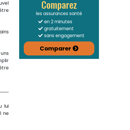
Comparez
uvel
être
les assurances santé
en 2 minutes
gratuitement
ains
sans engagement
Comparer
-uns
mplir
être
 lui
l ne