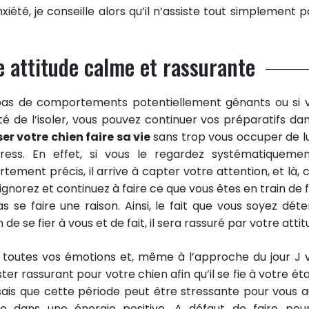
iété, je conseille alors qu’il n’assiste tout simplement p
e attitude calme et rassurante
 pas de comportements potentiellement gênants ou si 
té de l’isoler, vous pouvez continuer vos préparatifs dan
ser votre chien faire sa vie
sans trop vous occuper de lui 
ess. En effet, si vous le regardez systématiquement
ent précis, il arrive à capter votre attention, et là, c
l’ignorez et continuez à faire ce que vous êtes en train de 
as se faire une raison. Ainsi, le fait que vous soyez déte
e se fier à vous et de fait, il sera rassuré par votre attit
t toutes vos émotions et, même à l’approche du jour J 
ter rassurant pour votre chien afin qu’il se fie à votre éta
ais que cette période peut être stressante pour vous au
e dans une énergie positive. A défaut de faire peur