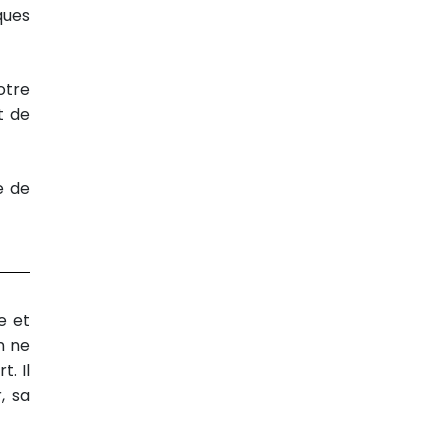
ques
otre
t de
e de
e et
n ne
. Il
, sa