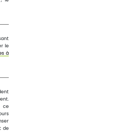
sant
r le
es à
dent
ent.
e ce
ours
nser
t de