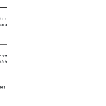
i ».
sera
otre
té à
les