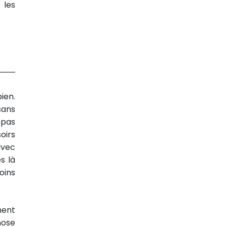
 les
ien.
sans
 pas
oirs
avec
s là
oins
ment
hose