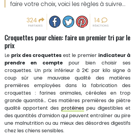
faire votre choix, voici les règles à suivre…
Partager sur facebook
Partager sur Twitter
Epingler sur Pinterest
324
14
PARTAGES
RÉACTIONS
Croquettes pour chien: faire un premier tri par le
prix
Le
prix des croquettes
est le premier
indicateur à
prendre en compte
pour bien choisir ses
croquettes. Un prix inférieur à 2€ par kilo signe à
coup sûr une mauvaise qualité des matières
premières employées dans la fabrication des
croquettes : farines animales, céréales en trop
grande quantité… Ces matières premières de piètre
qualité apportent des
protéines
peu digestibles et
des quantités d’amidon qui peuvent entraîner au pire
une malnutrition ou au mieux des désordres digestifs
chez les chiens sensibles.