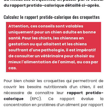
du rapport protido-calorique détaillé ci-après.
Calculez le rapport protido-calorique des croquettes
Attention, ces conseils sont valables
uniquement pour un chien adulte en bonne
santé. Pour les chiots, les chiennes en
gestation ou qui allaitent et les chiens
souffrant d'une pathologie, il est impératif
de consulter un vétérinaire pour choisir au
mieux l'alimentation de l'animal, au cas par
cas.
Pour bien choisir les croquettes qui permettront de
couvrir les besoins nutritionnels d’un chien, il est
nécessaire de connaître leur
rapport protido-
calorique
(RPC). Ce rapport évalue la
concentration en protéines d’un aliment par rapport