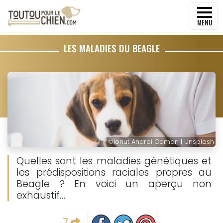
MENU
LES MALADIES DU BEAGLE
©
Ionut Andrei Coman | Unsplash
Quelles sont les maladies génétiques et
les prédispositions raciales propres au
Beagle ? En voici un aperçu non
exhaustif…
Partager sur facebook
Partager sur Twitter
Epingler sur Pinterest
7