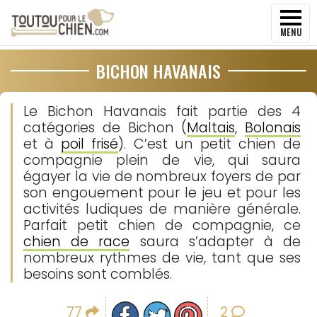
MENU
BICHON HAVANAIS
Le Bichon Havanais fait partie des 4
catégories de Bichon (
Maltais
,
Bolonais
et à
poil frisé
). C’est un petit chien de
compagnie plein de vie, qui saura
égayer la vie de nombreux foyers de par
son engouement pour le jeu et pour les
activités ludiques de manière générale.
Parfait petit chien de compagnie, ce
chien de race
saura s’adapter à de
nombreux rythmes de vie, tant que ses
besoins sont comblés.
Partager sur facebook
Partager sur Twitter
Epingler sur Pinterest
77
2