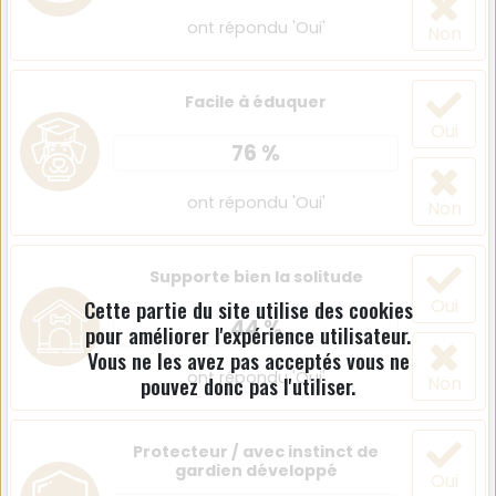
ont répondu 'Oui'
Non
Facile à éduquer
Oui
76 %
ont répondu 'Oui'
Non
Supporte bien la solitude
Cette partie du site utilise des cookies
Oui
44 %
pour améliorer l'expérience utilisateur.
Vous ne les avez pas acceptés vous ne
ont répondu 'Oui'
pouvez donc pas l'utiliser.
Non
Protecteur / avec instinct de
gardien développé
Oui