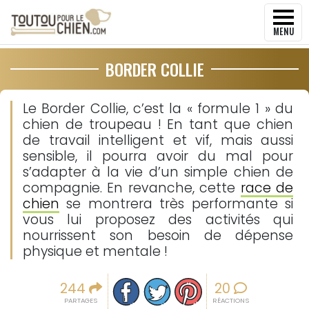
MENU
BORDER COLLIE
Le Border Collie, c’est la « formule 1 » du
chien de troupeau ! En tant que chien
de travail intelligent et vif, mais aussi
sensible, il pourra avoir du mal pour
s’adapter à la vie d’un simple chien de
compagnie. En revanche, cette
race de
chien
se montrera très performante si
vous lui proposez des activités qui
nourrissent son besoin de dépense
physique et mentale !
Partager sur facebook
Partager sur Twitter
Epingler sur Pinterest
244
20
PARTAGES
RÉACTIONS