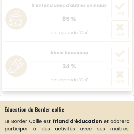
S'entend avec d'autres animaux
Oui
85 %
ont répondu 'Oui'
Non
Aboie beaucoup
Oui
24 %
ont répondu 'Oui'
Non
Éducation du Border collie
Le Border Collie est
friand d’éducation
et adorera
participer à des activités avec ses maîtres.