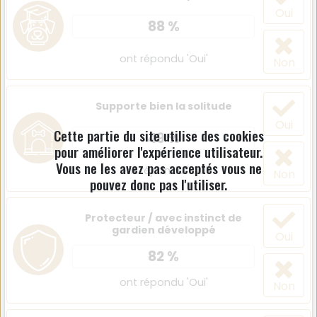
Oui
88 %
ont répondu 'Oui'
Non
Supporte bien la solitude
Oui
Cette partie du site utilise des cookies
49 %
pour améliorer l'expérience utilisateur.
Vous ne les avez pas acceptés vous ne
ont répondu 'Oui'
Non
pouvez donc pas l'utiliser.
Protecteur / avec instinct de
gardien développé
Oui
82 %
ont répondu 'Oui'
Non