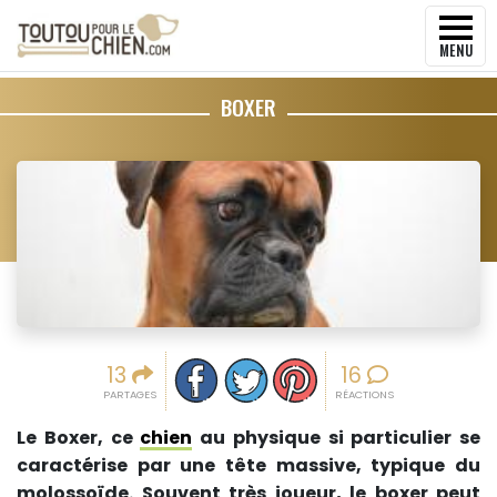
MENU
BOXER
Partager sur facebook
Partager sur Twitter
Epingler sur Pinterest
13
16
PARTAGES
RÉACTIONS
Le Boxer, ce
chien
au physique si particulier se
caractérise par une tête massive, typique du
molossoïde. Souvent très joueur, le boxer peut