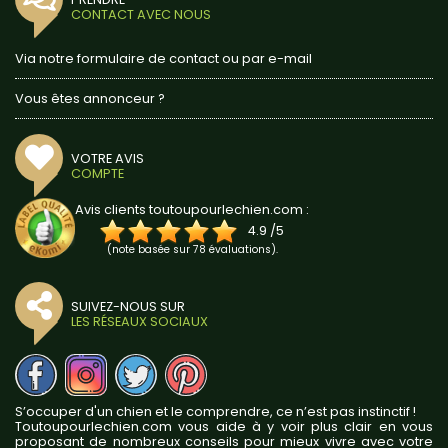
CONTACT AVEC NOUS
Via notre formulaire de contact ou par e-mail
Vous êtes annonceur ?
VOTRE AVIS
COMPTE
Avis clients toutoupourlechien.com :
4.9
/
5
(note basée sur
78
évaluations).
SUIVEZ-NOUS SUR
LES RÉSEAUX SOCIAUX
S’occuper d'un chien et le comprendre, ce n’est pas instinctif !
Toutoupourlechien.com vous aide à y voir plus clair en vous
proposant de nombreux conseils pour mieux vivre avec votre