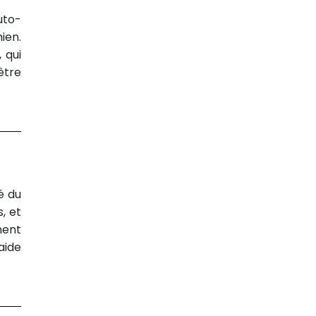
uto-
ien.
 qui
être
é du
, et
ment
aide