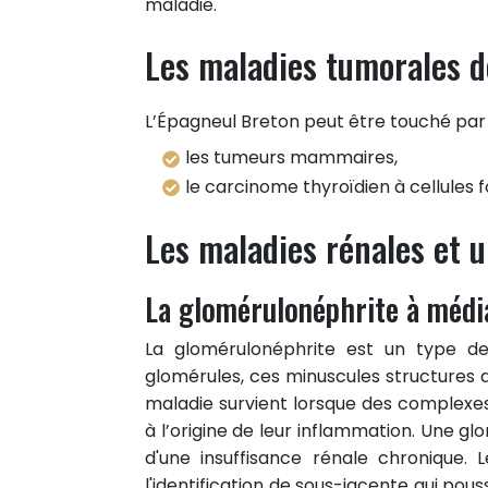
maladie.
Les maladies tumorales d
L’Épagneul Breton peut être touché par 
les tumeurs mammaires,
le carcinome thyroïdien à cellules fo
Les maladies rénales et u
La glomérulonéphrite à méd
La glomérulonéphrite est un type d
glomérules, ces minuscules structures d
maladie survient lorsque des complexes
à l’origine de leur inflammation. Une 
d'une insuffisance rénale chronique.
l'identification de sous-jacente qui po