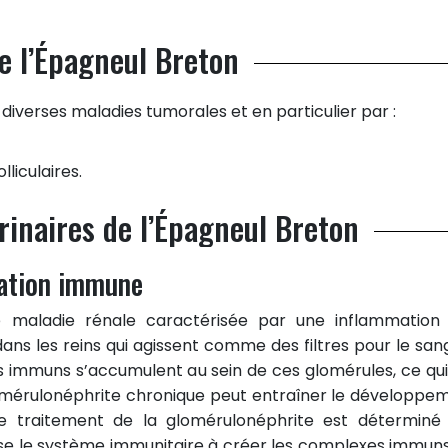
e l’Épagneul Breton
diverses maladies tumorales et en particulier par :
lliculaires.
rinaires de l’Épagneul Breton
iation immune
e maladie rénale caractérisée par une inflammation
ans les reins qui agissent comme des filtres pour le sang
 immuns s’accumulent au sein de ces glomérules, ce qui
glomérulonéphrite chronique peut entraîner le développe
 Le traitement de la glomérulonéphrite est déterminé
usse le système immunitaire à créer les complexes immuns