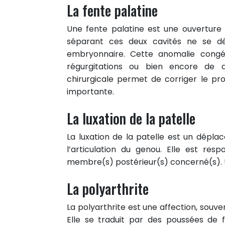
La fente palatine
Une fente palatine est une ouverture e
séparant ces deux cavités ne se d
embryonnaire. Cette anomalie congéni
régurgitations ou bien encore de di
chirurgicale permet de corriger le pro
importante.
La luxation de la patelle
La luxation de la patelle est un dépla
l’articulation du genou. Elle est re
membre(s) postérieur(s) concerné(s). Un
1
PARTAGE
La polyarthrite
Partager sur facebook
Partager sur Twitter
La polyarthrite est une affection, souven
Elle se traduit par des poussées de 
Epingler sur Pinterest