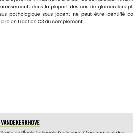
eureusement, dans la plupart des cas de glomérulonéph
us pathologique sous-jacent ne peut être identifié ca
itaire en fraction C3 du complément.
e VANDEKERKHOVE
plômée de l’École Nationale Supérieure d’Agronomie et des