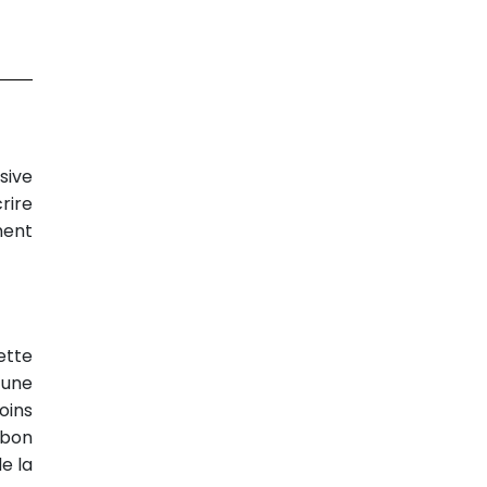
sive
rire
ment
ette
 une
oins
 bon
e la