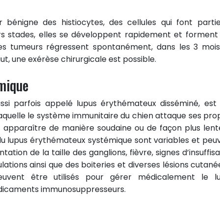
 bénigne des histiocytes, des cellules qui font parti
rs stades, elles se développent rapidement et forment
ces tumeurs régressent spontanément, dans les 3 mois
aut, une exérèse chirurgicale est possible.
mique
ssi parfois appelé lupus érythémateux disséminé, est
aquelle le système immunitaire du chien attaque ses pro
ent apparaître de manière soudaine ou de façon plus lent
u lupus érythémateux systémique sont variables et peu
ion de la taille des ganglions, fièvre, signes d’insuffis
ations ainsi que des boiteries et diverses lésions cutanées
euvent être utilisés pour gérer médicalement le l
dicaments immunosuppresseurs.