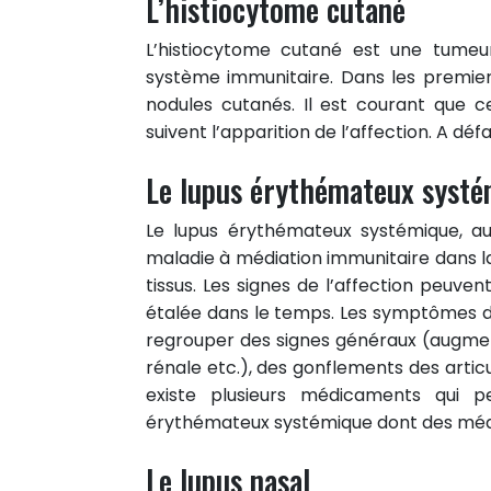
L’histiocytome cutané
L’histiocytome cutané est une tumeur
système immunitaire. Dans les premie
nodules cutanés. Il est courant que 
suivent l’apparition de l’affection. A déf
Le lupus érythémateux systé
Le lupus érythémateux systémique, au
maladie à médiation immunitaire dans l
tissus. Les signes de l’affection peuv
étalée dans le temps. Les symptômes d
regrouper des signes généraux (augmentat
rénale etc.), des gonflements des articul
existe plusieurs médicaments qui p
érythémateux systémique dont des mé
Le lupus nasal