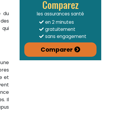
Comparez
e du
les assurances santé
 des
en 2 minutes
 qui
gratuitement
sans engagement
Comparer
 une
pres
e et
vent
ance
. Il
upus