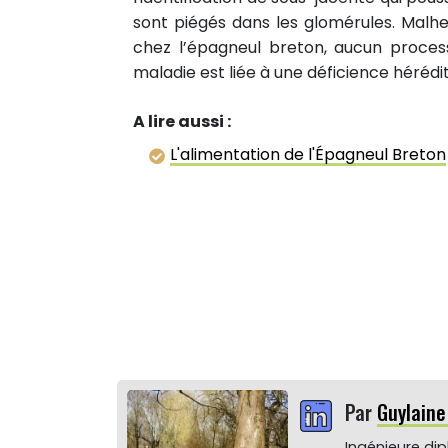
sont piégés dans les glomérules. Malh
chez l’épagneul breton, aucun process
maladie est liée à une déficience héréd
A lire aussi :
L'alimentation de l'Épagneul Breton
Par
Guylain
Ingénieure di