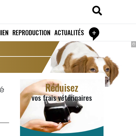
+
IEN
REPRODUCTION
ACTUALITÉS
©
Réduisez
é
vos frais vétérinaires