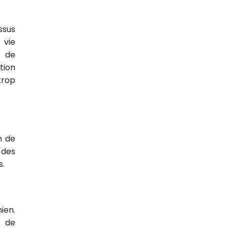
ssus
 vie
, de
tion
trop
n de
/des
s.
ien.
s de