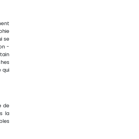
ment
phie
i se
on -
tain
ches
 qui
e de
s la
bles