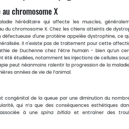
ée au chromosome X
ladie héréditaire qui affecte les muscles, générale
au du chromosome X. Chez les chiens atteints de dystro
on défectueuse d'une protéine appelée dystrophine, ce qu
éralisée. Il n'existe pas de traitement pour cette affecti
thie de Duchenne chez l’être humain - bien qu’un cer
 été étudiées, notamment les injections de cellules sou
apie peut néanmoins ralentir la progression de la maladie
ères années de vie de l’animal.
nt congénital de la queue par une diminution du nombr
ularité, qui n’a que des conséquences esthétiques dan
e associée à une
spina bifida
et entraîner des trou