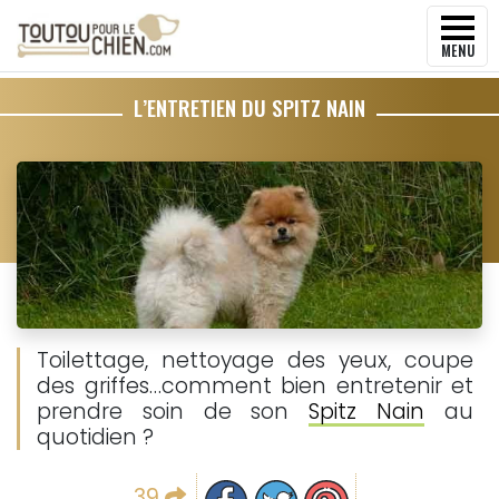
MENU
L’ENTRETIEN DU SPITZ NAIN
Toilettage, nettoyage des yeux, coupe
des griffes…comment bien entretenir et
prendre soin de son
Spitz Nain
au
quotidien ?
Partager sur facebook
Partager sur Twitter
Epingler sur Pinterest
39