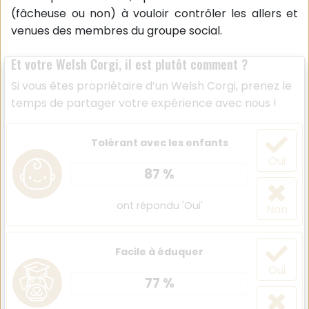
(fâcheuse ou non) à vouloir contrôler les allers et
venues des membres du groupe social.
Et votre Welsh Corgi, il est plutôt comment ?
Si vous êtes propriétaire d’un Welsh Corgi, prenez le
temps de partager votre expérience avec nous !
Tolérant avec les enfants
Oui
87 %
ont répondu 'Oui'
Non
Facile à éduquer
Oui
77 %