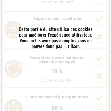
ont répondu 'Oui'
Non
Supporte bien la solitude
Oui
Cette partie du site utilise des cookies
66 %
pour améliorer l'expérience utilisateur.
Vous ne les avez pas acceptés vous ne
ont répondu 'Oui'
Non
pouvez donc pas l'utiliser.
Protecteur / avec instinct de
gardien développé
Oui
76 %
ont répondu 'Oui'
Non
S'entend avec d'autres animaux
Oui
86 %