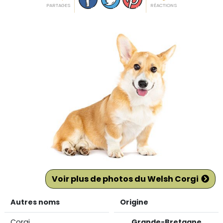
PARTAGES
RÉACTIONS
Voir plus de photos du Welsh Corgi
Autres noms
Origine
Corgi
Grande-Bretagne