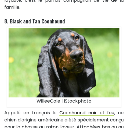
loyauté, c'est le parfait compagnon de vie de la
famille.
8. Black and Tan Coonhound
WilleeCole | iStockphoto
Appelé en français le
Coonhound noir et feu
, ce
chien d'origine américaine a été spécialement conçu
pour la chasse au raton laveur. Attachées bas ou au